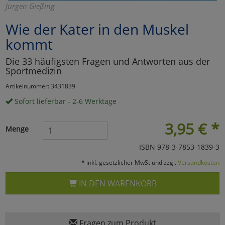
Jürgen Gießing
Marketing
Wie der Kater in den Muskel
kommt
Umfragetools
Die 33 häufigsten Fragen und Antworten aus der
Sportmedizin
Cookies
Alle Akzeptieren
Artikelnummer: 3431839
Sofort lieferbar - 2-6 Werktage
Cookies
Einstellungen speichern
3,95
€
*
zu Haupptseite Zustimmun
zurück
Menge
ISBN 978-3-7853-1839-3
* inkl. gesetzlicher MwSt und zzgl.
Versandkosten
IN DEN WARENKORB
Fragen zum Produkt