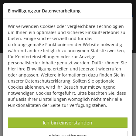
Kompletten Head der Seite überspringen
(06766) 903-200
oder (06766) 9323-960
Einwilligung zur Datenverarbeitung
Wir verwenden Cookies oder vergleichbare Technologien
um Ihnen ein optimales und sicheres Einkaufserlebnis zu
bieten. Einige sind essenziell und für das
ordnungsgemäße Funktionieren der Website notwendig
während andere lediglich zu anonymen Statistikzwecken,
für Komforteinstellungen oder zur Anzeige
personalisierter Inhalte genutzt werden. Dafür können Sie
Startseite
Bücher
Limpert Verlag
hier Ihre Einwilligung erteilen und jederzeit widerrufen
Fitness- und Gesundheitssport
oder anpassen. Weitere Informationen dazu finden Sie in
unserer Datenschutzerklärung. Sollten Sie optionale
Wie der Kater in den Muskel kommt
Cookies ablehnen, wird Ihr Besuch nur mit zwingend
notwendigen Cookies fortgeführt. Bitte beachten Sie, dass
auf Basis Ihrer Einstellungen womöglich nicht mehr alle
Funktionalitäten der Seite zur Verfügung stehen.
Datenverarbeitung -
Ich bin einverstanden
Datenverarbeitung -