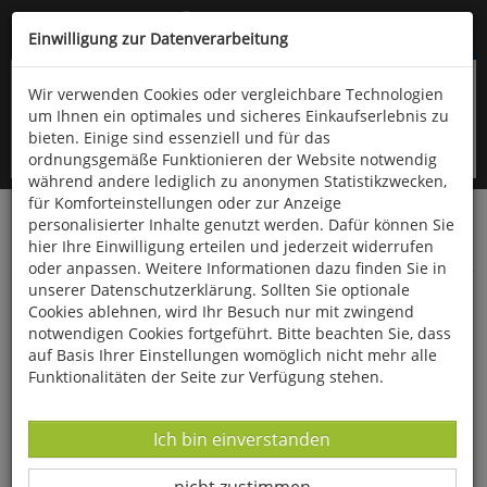
Kompletten Head der Seite überspringen
(06766) 903-200
oder (06766) 9323-960
Einwilligung zur Datenverarbeitung
Wir verwenden Cookies oder vergleichbare Technologien
um Ihnen ein optimales und sicheres Einkaufserlebnis zu
bieten. Einige sind essenziell und für das
ordnungsgemäße Funktionieren der Website notwendig
während andere lediglich zu anonymen Statistikzwecken,
für Komforteinstellungen oder zur Anzeige
personalisierter Inhalte genutzt werden. Dafür können Sie
Startseite
Bücher
Limpert Verlag
hier Ihre Einwilligung erteilen und jederzeit widerrufen
Fitness- und Gesundheitssport
oder anpassen. Weitere Informationen dazu finden Sie in
unserer Datenschutzerklärung. Sollten Sie optionale
HIT in der Turnhalle
Cookies ablehnen, wird Ihr Besuch nur mit zwingend
notwendigen Cookies fortgeführt. Bitte beachten Sie, dass
auf Basis Ihrer Einstellungen womöglich nicht mehr alle
Funktionalitäten der Seite zur Verfügung stehen.
Datenverarbeitung -
Ich bin einverstanden
Datenverarbeitung -