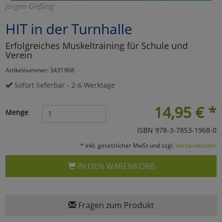
Jürgen Gießing
Marketing
HIT in der Turnhalle
Erfolgreiches Muskeltraining für Schule und
Umfragetools
Verein
Artikelnummer: 3431968
Cookies
Alle Akzeptieren
Sofort lieferbar - 2-6 Werktage
Cookies
Einstellungen speichern
14,95
€
*
Menge
zu Haupptseite Zustimmun
zurück
ISBN 978-3-7853-1968-0
* inkl. gesetzlicher MwSt und zzgl.
Versandkosten
IN DEN WARENKORB
Fragen zum Produkt