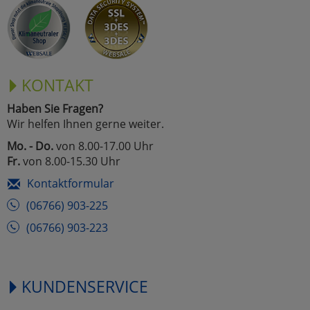
Marketing
Umfragetools
KONTAKT
Haben Sie Fragen?
Cookies
Alle Akzeptieren
Wir helfen Ihnen gerne weiter.
Cookies
Mo. - Do.
von 8.00-17.00 Uhr
Einstellungen speichern
Fr.
von 8.00-15.30 Uhr
zu Haupptseite Zustimmun
zurück
Kontaktformular
(06766) 903-225
(06766) 903-223
KUNDENSERVICE