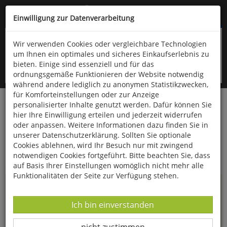
Kompletten Head der Seite überspringen
(06766) 903-200
oder (06766) 9323-960
Einwilligung zur Datenverarbeitung
Wir verwenden Cookies oder vergleichbare Technologien
um Ihnen ein optimales und sicheres Einkaufserlebnis zu
bieten. Einige sind essenziell und für das
ordnungsgemäße Funktionieren der Website notwendig
während andere lediglich zu anonymen Statistikzwecken,
für Komforteinstellungen oder zur Anzeige
personalisierter Inhalte genutzt werden. Dafür können Sie
Startseite
Informationen
hier Ihre Einwilligung erteilen und jederzeit widerrufen
oder anpassen. Weitere Informationen dazu finden Sie in
Uppps...
unserer Datenschutzerklärung. Sollten Sie optionale
Cookies ablehnen, wird Ihr Besuch nur mit zwingend
Sie sind weitergeleitet worden !
notwendigen Cookies fortgeführt. Bitte beachten Sie, dass
auf Basis Ihrer Einstellungen womöglich nicht mehr alle
Funktionalitäten der Seite zur Verfügung stehen.
Die Seite, das Produkt oder die Kategorie, die Sie versucht
haben zu öffnen, gibt es leider nicht mehr in unserem
Datenverarbeitung -
Ich bin einverstanden
Shop.
Datenverarbeitung -