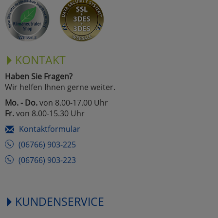
Marketing
Umfragetools
KONTAKT
Haben Sie Fragen?
Cookies
Alle Akzeptieren
Wir helfen Ihnen gerne weiter.
Cookies
Mo. - Do.
von 8.00-17.00 Uhr
Einstellungen speichern
Fr.
von 8.00-15.30 Uhr
zu Haupptseite Zustimmun
zurück
Kontaktformular
(06766) 903-225
(06766) 903-223
KUNDENSERVICE