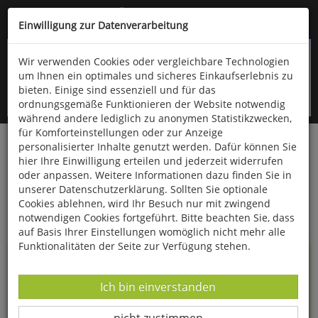
Kompletten Head der Seite überspringen
(06766) 903-200
oder (06766) 9323-960
Einwilligung zur Datenverarbeitung
Wir verwenden Cookies oder vergleichbare Technologien
um Ihnen ein optimales und sicheres Einkaufserlebnis zu
bieten. Einige sind essenziell und für das
ordnungsgemäße Funktionieren der Website notwendig
während andere lediglich zu anonymen Statistikzwecken,
für Komforteinstellungen oder zur Anzeige
personalisierter Inhalte genutzt werden. Dafür können Sie
Startseite
Informationen
hier Ihre Einwilligung erteilen und jederzeit widerrufen
oder anpassen. Weitere Informationen dazu finden Sie in
Uppps...
unserer Datenschutzerklärung. Sollten Sie optionale
Cookies ablehnen, wird Ihr Besuch nur mit zwingend
Sie sind weitergeleitet worden !
notwendigen Cookies fortgeführt. Bitte beachten Sie, dass
auf Basis Ihrer Einstellungen womöglich nicht mehr alle
Funktionalitäten der Seite zur Verfügung stehen.
Die Seite, das Produkt oder die Kategorie, die Sie versucht
haben zu öffnen, gibt es leider nicht mehr in unserem
Datenverarbeitung -
Ich bin einverstanden
Shop.
Datenverarbeitung -