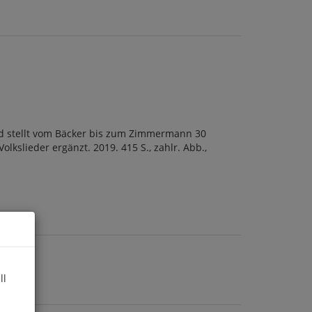
und stellt vom Bäcker bis zum Zimmermann 30
kslieder ergänzt. 2019. 415 S., zahlr. Abb.,
ll