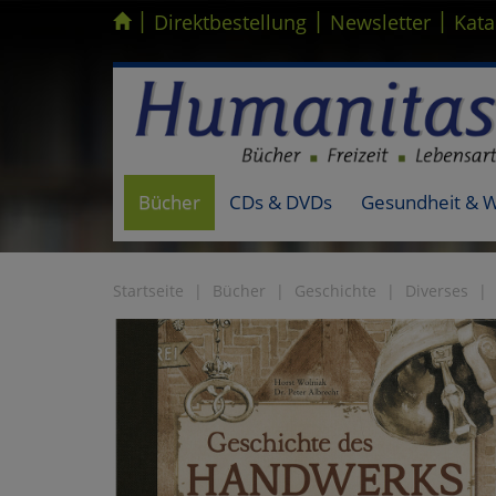
|
|
|
Kompletten Head der Seite überspringen
Direktbestellung
Newsletter
Kata
Bücher
CDs & DVDs
Gesundheit & 
Startseite
Bücher
Geschichte
Diverses