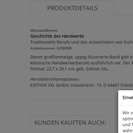
PRODUKTDETAILS
Wolniak/Albrecht:
Geschichte des Handwerks
Traditionelle Berufe und das Arbeitsleben von früh
Artikelnummer: 6206998
Dieser großformatige, üppig illustrierte Band gib
klassische Handwerkerberufe ausführlich vor. Der Rü
Format: 22,7 x 29,1 cm, geb. Edition XXL.
Herstellerinformationen:
EDITION XXL GmbH, Industriestr. 19, D 64407 Frän
Einw
Wir 
optim
KUNDEN KAUFTEN AUCH:
und 
währ