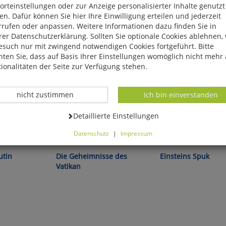
rteinstellungen oder zur Anzeige personalisierter Inhalte genutzt
n. Dafür können Sie hier Ihre Einwilligung erteilen und jederzeit
rrufen oder anpassen. Weitere Informationen dazu finden Sie in
er Datenschutzerklärung. Sollten Sie optionale Cookies ablehnen,
esuch nur mit zwingend notwendigen Cookies fortgeführt. Bitte
ten Sie, dass auf Basis Ihrer Einstellungen womöglich nicht mehr 
ionalitäten der Seite zur Verfügung stehen.
Datenverarbeitung -
Datenverarbeitung -
nicht zustimmen
Ich bin einverstanden
Datenverarbeitung -
Detaillierte Einstellungen
Datenschutz
|
Impressum
:
Corrado Augias:
Anton Zeilinger:
können Sie alle optionalen Cookies einstellen. Sollten Sie optionale
ies ablehnen, wird Ihr Besuch nur mit zwingend notwendigen Cook
utin
Die Geheimnisse des
Einsteins Spuk
eführt. Bitte beachten Sie, dass auf Basis Ihrer Einstellungen womö
Vatikan
 mehr alle Funktionalitäten der Seite zur Verfügung stehen.
tverständlich können Sie die Einstellungen jederzeit widerrufen o
ssen.