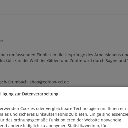
er
t einen umfassenden Einblick in die Ursprünge des Arbeitslebens 
ckblick in die Welt der Gilden und Zünfte wird durch Sagen und Vol
kisch-Crumbach, shop@edition-xxl.de
illigung zur Datenverarbeitung
verwenden Cookies oder vergleichbare Technologien um Ihnen ein
ales und sicheres Einkaufserlebnis zu bieten. Einige sind essenzie
für das ordnungsgemäße Funktionieren der Website notwendig
end andere lediglich zu anonymen Statistikzwecken, für