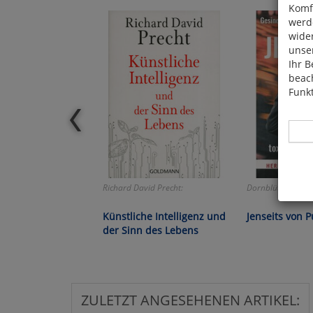
Komfo
werde
wide
unser
Ihr B
beach
Funkt
Richard David Precht:
Dornblüth/Franke
Hier 
Cook
Künstliche Intelligenz und
Jenseits von P
fortg
der Sinn des Lebens
nicht
Selbs
anpa
ZULETZT ANGESEHENEN ARTIKEL: