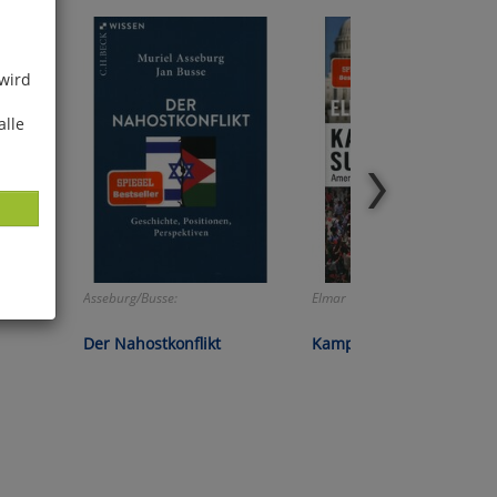
 wird
alle
Asseburg/Busse:
Elmar Thevessen:
ies
Der Nahostkonflikt
Kampf der Supermächte
glich
der