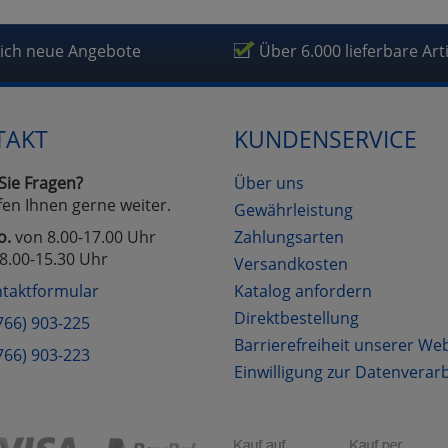
lich neue Angebote
Über 6.000 lieferbare Art
TAKT
KUNDENSERVICE
Sie Fragen?
Über uns
fen Ihnen gerne weiter.
Gewährleistung
o.
von 8.00-17.00 Uhr
Zahlungsarten
8.00-15.30 Uhr
Versandkosten
taktformular
Katalog anfordern
Direktbestellung
766) 903-225
Barrierefreiheit unserer We
766) 903-223
Einwilligung zur Datenverar