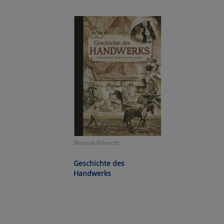
Ko
Wa
Pe
Ma
Um
Wolniak/Albrecht:
Geschichte des
Handwerks