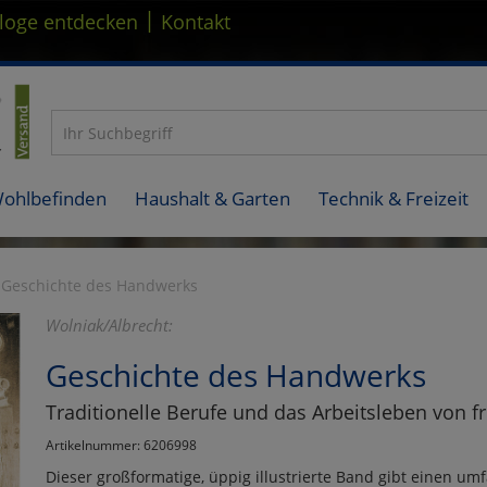
|
loge entdecken
Kontakt
Wohlbefinden
Haushalt & Garten
Technik & Freizeit
Geschichte des Handwerks
Wolniak/Albrecht:
Geschichte des Handwerks
Traditionelle Berufe und das Arbeitsleben von f
Artikelnummer: 6206998
Dieser großformatige, üppig illustrierte Band gibt einen um