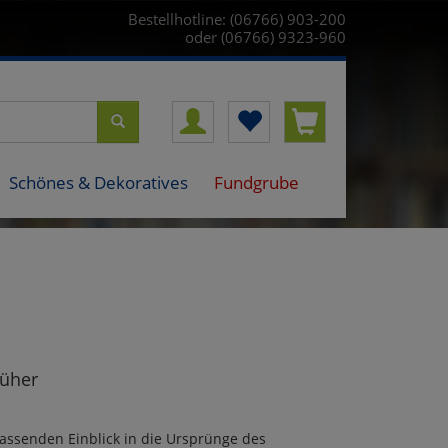
Bestellhotline: (06766) 903-200
oder (06766) 9323-960
Schönes & Dekoratives
Fundgrube
rüher
fassenden Einblick in die Ursprünge des