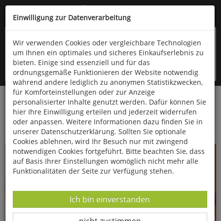
Kompletten Head der Seite überspringen
(06766) 903-200
oder (06766) 9323-960
Einwilligung zur Datenverarbeitung
Wir verwenden Cookies oder vergleichbare Technologien
um Ihnen ein optimales und sicheres Einkaufserlebnis zu
bieten. Einige sind essenziell und für das
ordnungsgemäße Funktionieren der Website notwendig
während andere lediglich zu anonymen Statistikzwecken,
für Komforteinstellungen oder zur Anzeige
personalisierter Inhalte genutzt werden. Dafür können Sie
Startseite
Bücher
Verschiedene Sachgebiete
hier Ihre Einwilligung erteilen und jederzeit widerrufen
oder anpassen. Weitere Informationen dazu finden Sie in
Geschenkpapier »Pasta für Nachtigallen«
unserer Datenschutzerklärung. Sollten Sie optionale
Cookies ablehnen, wird Ihr Besuch nur mit zwingend
notwendigen Cookies fortgeführt. Bitte beachten Sie, dass
auf Basis Ihrer Einstellungen womöglich nicht mehr alle
Funktionalitäten der Seite zur Verfügung stehen.
Datenverarbeitung -
Ich bin einverstanden
Datenverarbeitung -