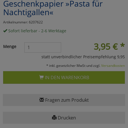
Geschenkpapier »Pasta für
Marketing
Nachtigallen«
Artikelnummer: 6207622
Umfragetools
Sofort lieferbar - 2-6 Werktage
3,95
€
*
Menge
Cookies
Alle Akzeptieren
statt unverbindlicher Preisempfehlung 9,95
Cookies
Einstellungen speichern
* inkl. gesetzlicher MwSt und zzgl.
Versandkosten
zu Haupptseite Zustimmun
zurück
IN DEN WARENKORB
Fragen zum Produkt
Drucken