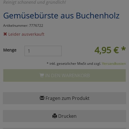
Reinigt schonend und gründlich!
Marketing
Gemüsebürste aus Buchenholz
Artikelnummer: 7776722
Umfragetools
Leider ausverkauft
4,95
€
*
Cookies
Alle Akzeptieren
Menge
Cookies
Einstellungen speichern
* inkl. gesetzlicher MwSt und zzgl.
Versandkosten
zu Haupptseite Zustimmun
zurück
IN DEN WARENKORB
Fragen zum Produkt
Drucken