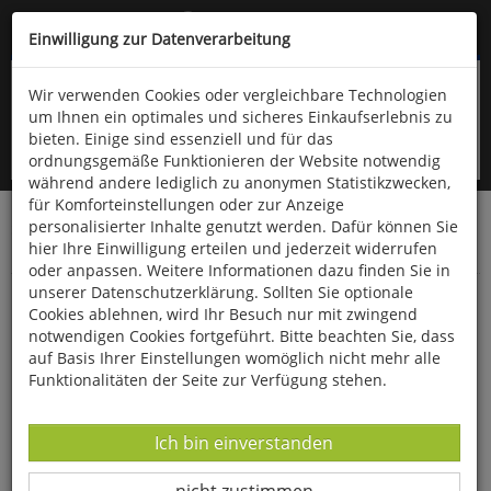
Kompletten Head der Seite überspringen
(06766) 903-200
oder (06766) 9323-960
Einwilligung zur Datenverarbeitung
Wir verwenden Cookies oder vergleichbare Technologien
um Ihnen ein optimales und sicheres Einkaufserlebnis zu
bieten. Einige sind essenziell und für das
ordnungsgemäße Funktionieren der Website notwendig
während andere lediglich zu anonymen Statistikzwecken,
für Komforteinstellungen oder zur Anzeige
personalisierter Inhalte genutzt werden. Dafür können Sie
Startseite
Haushalt & Garten
Küche & Haushalt
hier Ihre Einwilligung erteilen und jederzeit widerrufen
Besen, Bürsten & Putzmittel
oder anpassen. Weitere Informationen dazu finden Sie in
unserer Datenschutzerklärung. Sollten Sie optionale
Gemüsebürste aus Buchenholz
Cookies ablehnen, wird Ihr Besuch nur mit zwingend
notwendigen Cookies fortgeführt. Bitte beachten Sie, dass
auf Basis Ihrer Einstellungen womöglich nicht mehr alle
Funktionalitäten der Seite zur Verfügung stehen.
Datenverarbeitung -
Ich bin einverstanden
Datenverarbeitung -