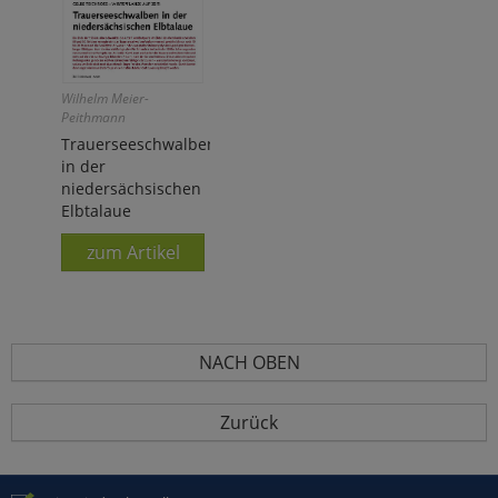
Wilhelm Meier-
Peithmann
Trauerseeschwalben
in der
niedersächsischen
Elbtalaue
zum Artikel
NACH OBEN
Zurück