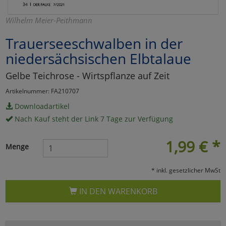
Marketing
Wilhelm Meier-Peithmann
Trauerseeschwalben in der
Umfragetools
niedersächsischen Elbtalaue
Gelbe Teichrose - Wirtspflanze auf Zeit
Cookies
Alle Akzeptieren
Artikelnummer: FA210707
Cookies
Einstellungen speichern
Downloadartikel
Nach Kauf steht der Link 7 Tage zur Verfügung
zu Haupptseite Zustimmun
zurück
1,99
€
*
Menge
* inkl. gesetzlicher MwSt
IN DEN WARENKORB