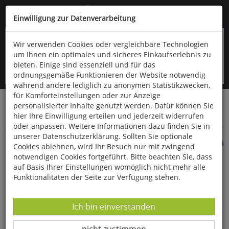
Kompletten Head der Seite überspringen
(06766) 903-200
oder (06766) 9323-960
Einwilligung zur Datenverarbeitung
Wir verwenden Cookies oder vergleichbare Technologien
um Ihnen ein optimales und sicheres Einkaufserlebnis zu
bieten. Einige sind essenziell und für das
ordnungsgemäße Funktionieren der Website notwendig
während andere lediglich zu anonymen Statistikzwecken,
für Komforteinstellungen oder zur Anzeige
personalisierter Inhalte genutzt werden. Dafür können Sie
Startseite
Bücher
Downloads
Zeitschriften
hier Ihre Einwilligung erteilen und jederzeit widerrufen
Der Falke
oder anpassen. Weitere Informationen dazu finden Sie in
unserer Datenschutzerklärung. Sollten Sie optionale
Trauerseeschwalben in der niedersächsischen
Cookies ablehnen, wird Ihr Besuch nur mit zwingend
Elbtalaue
notwendigen Cookies fortgeführt. Bitte beachten Sie, dass
auf Basis Ihrer Einstellungen womöglich nicht mehr alle
Funktionalitäten der Seite zur Verfügung stehen.
Datenverarbeitung -
Ich bin einverstanden
Datenverarbeitung -