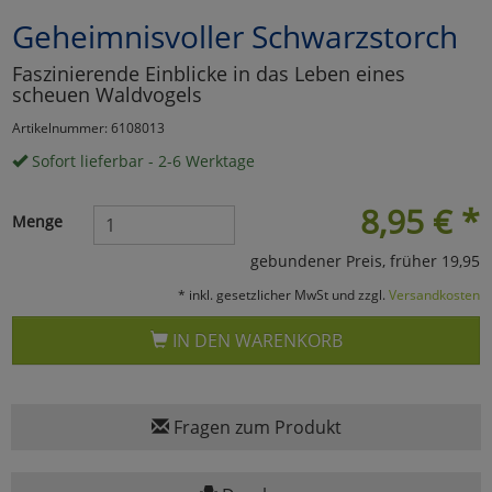
Geheimnisvoller Schwarzstorch
Marketing
Faszinierende Einblicke in das Leben eines
scheuen Waldvogels
Umfragetools
Artikelnummer: 6108013
Sofort lieferbar - 2-6 Werktage
Cookies
Alle Akzeptieren
8,95
€
*
Menge
Cookies
Einstellungen speichern
gebundener Preis, früher 19,95
zu Haupptseite Zustimmun
zurück
* inkl. gesetzlicher MwSt und zzgl.
Versandkosten
IN DEN WARENKORB
Fragen zum Produkt