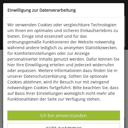
Kompletten Head der Seite überspringen
(06766) 903-200
oder (06766) 9323-960
Einwilligung zur Datenverarbeitung
Wir verwenden Cookies oder vergleichbare Technologien
um Ihnen ein optimales und sicheres Einkaufserlebnis zu
bieten. Einige sind essenziell und für das
ordnungsgemäße Funktionieren der Website notwendig
während andere lediglich zu anonymen Statistikzwecken,
für Komforteinstellungen oder zur Anzeige
personalisierter Inhalte genutzt werden. Dafür können Sie
Startseite
Bücher
Biologie allgemein
Ornithologie
hier Ihre Einwilligung erteilen und jederzeit widerrufen
oder anpassen. Weitere Informationen dazu finden Sie in
Geheimnisvoller Schwarzstorch
unserer Datenschutzerklärung. Sollten Sie optionale
Cookies ablehnen, wird Ihr Besuch nur mit zwingend
notwendigen Cookies fortgeführt. Bitte beachten Sie, dass
auf Basis Ihrer Einstellungen womöglich nicht mehr alle
Funktionalitäten der Seite zur Verfügung stehen.
Datenverarbeitung -
Ich bin einverstanden
Datenverarbeitung -