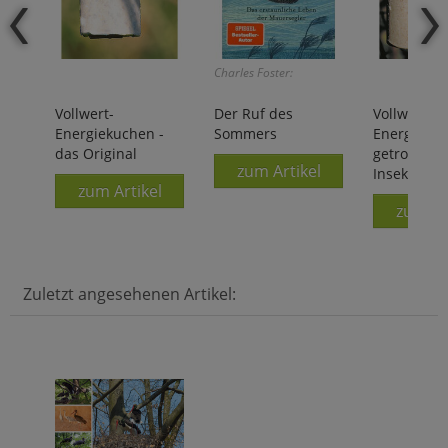
Charles Foster:
Vollwert-
Der Ruf des
Vollwert-
Energiekuchen -
Sommers
Energiekuc
das Original
getrocknet
zum Artikel
Insekten
zum Artikel
zum Ar
Zuletzt angesehenen Artikel: