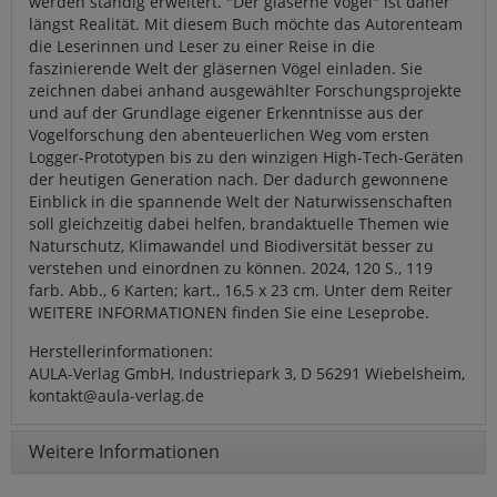
werden ständig erweitert. "Der gläserne Vogel" ist daher
längst Realität. Mit diesem Buch möchte das Autorenteam
die Leserinnen und Leser zu einer Reise in die
faszinierende Welt der gläsernen Vögel einladen. Sie
zeichnen dabei anhand ausgewählter Forschungsprojekte
und auf der Grundlage eigener Erkenntnisse aus der
Vogelforschung den abenteuerlichen Weg vom ersten
Logger-Prototypen bis zu den winzigen High-Tech-Geräten
der heutigen Generation nach. Der dadurch gewonnene
Einblick in die spannende Welt der Naturwissenschaften
soll gleichzeitig dabei helfen, brandaktuelle Themen wie
Naturschutz, Klimawandel und Biodiversität besser zu
verstehen und einordnen zu können. 2024, 120 S., 119
farb. Abb., 6 Karten; kart., 16,5 x 23 cm. Unter dem Reiter
WEITERE INFORMATIONEN finden Sie eine Leseprobe.
Herstellerinformationen:
AULA-Verlag GmbH, Industriepark 3, D 56291 Wiebelsheim,
kontakt@aula-verlag.de
Weitere Informationen