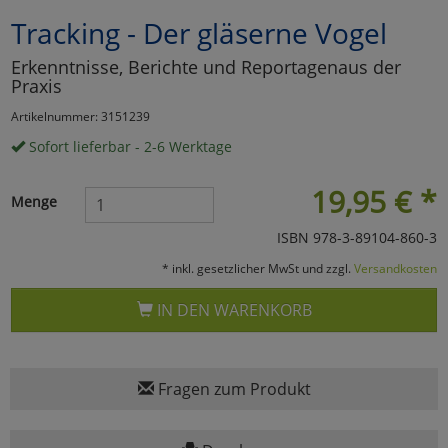
Tracking - Der gläserne Vogel
Marketing
Erkenntnisse, Berichte und Reportagenaus der
Praxis
Umfragetools
Artikelnummer: 3151239
Sofort lieferbar - 2-6 Werktage
Cookies
Alle Akzeptieren
19,95
€
*
Menge
Cookies
Einstellungen speichern
ISBN 978-3-89104-860-3
zu Haupptseite Zustimmun
zurück
* inkl. gesetzlicher MwSt und zzgl.
Versandkosten
IN DEN WARENKORB
Fragen zum Produkt