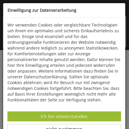
Kompletten Head der Seite überspringen
(06766) 903-200
oder (06766) 9323-960
Einwilligung zur Datenverarbeitung
Wir verwenden Cookies oder vergleichbare Technologien
um Ihnen ein optimales und sicheres Einkaufserlebnis zu
bieten. Einige sind essenziell und für das
ordnungsgemäße Funktionieren der Website notwendig
während andere lediglich zu anonymen Statistikzwecken,
für Komforteinstellungen oder zur Anzeige
personalisierter Inhalte genutzt werden. Dafür können Sie
Startseite
Bücher
Aula-Verlag
Ornithologie
hier Ihre Einwilligung erteilen und jederzeit widerrufen
oder anpassen. Weitere Informationen dazu finden Sie in
Tracking - Der gläserne Vogel
unserer Datenschutzerklärung. Sollten Sie optionale
Cookies ablehnen, wird Ihr Besuch nur mit zwingend
notwendigen Cookies fortgeführt. Bitte beachten Sie, dass
auf Basis Ihrer Einstellungen womöglich nicht mehr alle
Funktionalitäten der Seite zur Verfügung stehen.
Datenverarbeitung -
Ich bin einverstanden
Datenverarbeitung -