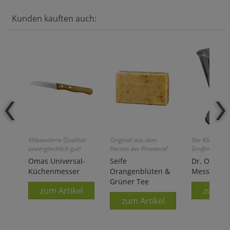
Kunden kauften auch:
Altbewährte Qualität -
Original aus dem
Der Klassiker!
unvergleichlich gut!
Herzen der Provence!
Großmutters Z
Omas Universal-
Seife
Dr. Oetker
Küchenmesser
Orangenblüten &
Messbeche
Grüner Tee
zum Artikel
zum Ar
zum Artikel