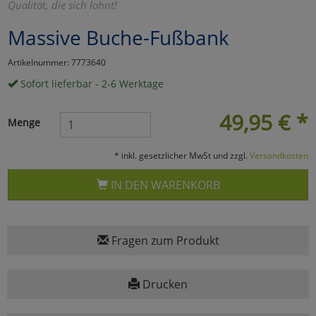
Qualität, die sich lohnt!
Marketing
Massive Buche-Fußbank
Artikelnummer: 7773640
Umfragetools
Sofort lieferbar - 2-6 Werktage
49,95
€
*
Cookies
Alle Akzeptieren
Menge
Cookies
Einstellungen speichern
* inkl. gesetzlicher MwSt und zzgl.
Versandkosten
zu Haupptseite Zustimmun
zurück
IN DEN WARENKORB
Fragen zum Produkt
Drucken