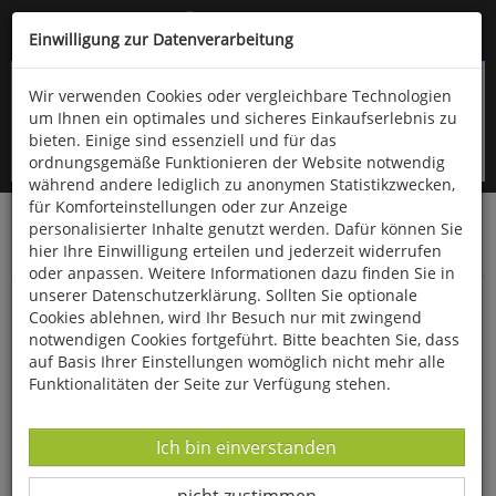
Kompletten Head der Seite überspringen
(06766) 903-200
oder (06766) 9323-960
Einwilligung zur Datenverarbeitung
Wir verwenden Cookies oder vergleichbare Technologien
um Ihnen ein optimales und sicheres Einkaufserlebnis zu
bieten. Einige sind essenziell und für das
ordnungsgemäße Funktionieren der Website notwendig
während andere lediglich zu anonymen Statistikzwecken,
für Komforteinstellungen oder zur Anzeige
personalisierter Inhalte genutzt werden. Dafür können Sie
Startseite
Schönes & Dekoratives
Wohnen & Dekoration
hier Ihre Einwilligung erteilen und jederzeit widerrufen
Kleinmöbel
oder anpassen. Weitere Informationen dazu finden Sie in
unserer Datenschutzerklärung. Sollten Sie optionale
Massive Buche-Fußbank
Cookies ablehnen, wird Ihr Besuch nur mit zwingend
notwendigen Cookies fortgeführt. Bitte beachten Sie, dass
auf Basis Ihrer Einstellungen womöglich nicht mehr alle
Funktionalitäten der Seite zur Verfügung stehen.
Datenverarbeitung -
Ich bin einverstanden
Datenverarbeitung -