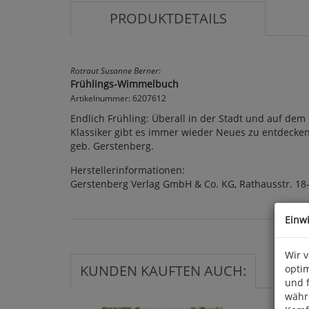
PRODUKTDETAILS
Rotraut Susanne Berner:
Frühlings-Wimmelbuch
Artikelnummer: 6207612
Endlich Frühling: Überall in der Stadt und auf d
Klassiker gibt es immer wieder Neues zu entdecken. 
geb. Gerstenberg.
Herstellerinformationen:
Gerstenberg Verlag GmbH & Co. KG, Rathausstr. 18
Einw
Wir 
KUNDEN KAUFTEN AUCH:
optim
und 
währ