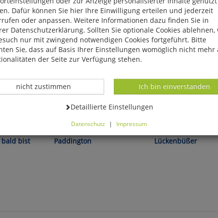
rteinstellungen oder zur Anzeige personalisierter Inhalte genutzt
n. Dafür können Sie hier Ihre Einwilligung erteilen und jederzeit
rrufen oder anpassen. Weitere Informationen dazu finden Sie in
er Datenschutzerklärung. Sollten Sie optionale Cookies ablehnen,
esuch nur mit zwingend notwendigen Cookies fortgeführt. Bitte
ten Sie, dass auf Basis Ihrer Einstellungen womöglich nicht mehr 
ionalitäten der Seite zur Verfügung stehen.
Datenverarbeitung -
Datenverarbeitung -
nicht zustimmen
Ich bin einverstanden
Datenverarbeitung -
Detaillierte Einstellungen
Michael Bond:
Klüpfel/Kobr:
Datenschutz
|
Impressum
können Sie alle optionalen Cookies einstellen. Sollten Sie optionale
 bald bist
Paddington
Lückenbüßer
ies ablehnen, wird Ihr Besuch nur mit zwingend notwendigen Cook
eführt. Bitte beachten Sie, dass auf Basis Ihrer Einstellungen womö
 mehr alle Funktionalitäten der Seite zur Verfügung stehen.
tverständlich können Sie die Einstellungen jederzeit widerrufen o
ssen.
mfortfunktionen