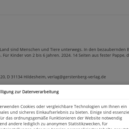
em Land sind Menschen und Tiere unterwegs. In den bezaubernden
Für Kinder von 2 bis 6 Jahren. 2024. 14 Seiten aus fester Pappe, du
-20, D 31134 Hildesheim, verlag@gerstenberg-verlag.de
illigung zur Datenverarbeitung
verwenden Cookies oder vergleichbare Technologien um Ihnen ein
ales und sicheres Einkaufserlebnis zu bieten. Einige sind essenzie
für das ordnungsgemäße Funktionieren der Website notwendig
end andere lediglich zu anonymen Statistikzwecken, für