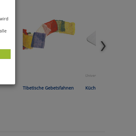
 wird
alle
Universell einsetzbar!
Tibetische Gebetsfahnen
Küchenspachtel
ies
glich
der