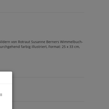
 Bildern von Rotraut Susanne Berners Wimmelbuch-
rchgehend farbig illustriert, Format: 25 x 33 cm,
ll