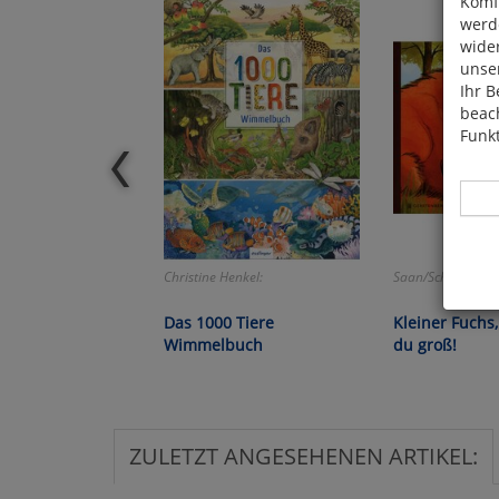
Komfo
werde
wide
unser
Ihr B
beach
Funkt
Christine Henkel:
Saan/Schwietzer:
Hier 
Das 1000 Tiere
Kleiner Fuchs,
Cook
Wimmelbuch
du groß!
fortg
nicht
Selbs
anpa
ZULETZT ANGESEHENEN ARTIKEL:
Ko