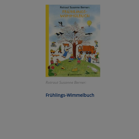
Wa
Pe
Ma
Um
Rotraut Susanne Berner:
Frühlings-Wimmelbuch