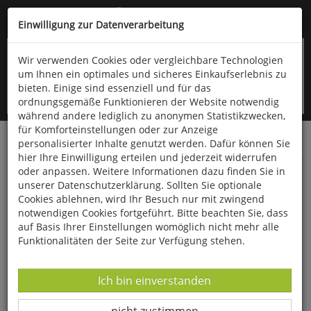
Kompletten Head der Seite überspringen
(06766) 903-200
oder (06766) 9323-960
Einwilligung zur Datenverarbeitung
Wir verwenden Cookies oder vergleichbare Technologien
um Ihnen ein optimales und sicheres Einkaufserlebnis zu
bieten. Einige sind essenziell und für das
ordnungsgemäße Funktionieren der Website notwendig
während andere lediglich zu anonymen Statistikzwecken,
für Komforteinstellungen oder zur Anzeige
personalisierter Inhalte genutzt werden. Dafür können Sie
Startseite
Bücher
Literatur
Diverses
hier Ihre Einwilligung erteilen und jederzeit widerrufen
oder anpassen. Weitere Informationen dazu finden Sie in
Frühling, ja du bists!
unserer Datenschutzerklärung. Sollten Sie optionale
Cookies ablehnen, wird Ihr Besuch nur mit zwingend
notwendigen Cookies fortgeführt. Bitte beachten Sie, dass
auf Basis Ihrer Einstellungen womöglich nicht mehr alle
Funktionalitäten der Seite zur Verfügung stehen.
Datenverarbeitung -
Ich bin einverstanden
Datenverarbeitung -