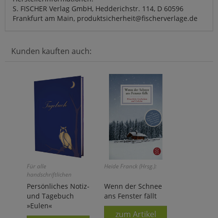
S. FISCHER Verlag GmbH, Hedderichstr. 114, D 60596
Frankfurt am Main, produktsicherheit@fischerverlage.de
Kunden kauften auch:
Für alle
Heide Franck (Hrsg.):
handschriftlichen
Aufzeichnungen!
Persönliches Notiz-
Wenn der Schnee
und Tagebuch
ans Fenster fällt
»Eulen«
zum Artikel