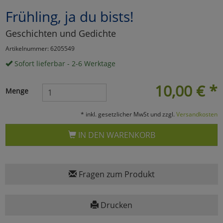
Frühling, ja du bists!
Marketing
Geschichten und Gedichte
Umfragetools
Artikelnummer: 6205549
Sofort lieferbar - 2-6 Werktage
Cookies
Alle Akzeptieren
10,00
€
*
Menge
Cookies
Einstellungen speichern
* inkl. gesetzlicher MwSt und zzgl.
Versandkosten
zu Haupptseite Zustimmun
zurück
IN DEN WARENKORB
Fragen zum Produkt
Drucken