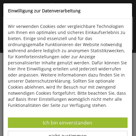
Kompletten Head der Seite überspringen
(06766) 903-200
oder (06766) 9323-960
Einwilligung zur Datenverarbeitung
Wir verwenden Cookies oder vergleichbare Technologien
um Ihnen ein optimales und sicheres Einkaufserlebnis zu
bieten. Einige sind essenziell und für das
ordnungsgemäße Funktionieren der Website notwendig
während andere lediglich zu anonymen Statistikzwecken,
für Komforteinstellungen oder zur Anzeige
personalisierter Inhalte genutzt werden. Dafür können Sie
Startseite
Bücher
Literatur
Belletristik
hier Ihre Einwilligung erteilen und jederzeit widerrufen
oder anpassen. Weitere Informationen dazu finden Sie in
Fröhliche Tage im fröhlichen Haus
unserer Datenschutzerklärung. Sollten Sie optionale
Cookies ablehnen, wird Ihr Besuch nur mit zwingend
notwendigen Cookies fortgeführt. Bitte beachten Sie, dass
auf Basis Ihrer Einstellungen womöglich nicht mehr alle
Funktionalitäten der Seite zur Verfügung stehen.
Datenverarbeitung -
Ich bin einverstanden
Datenverarbeitung -