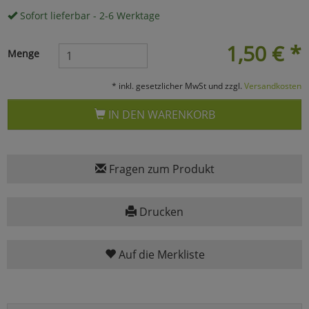
Sofort lieferbar - 2-6 Werktage
Marketing
1,50
€
*
Menge
Umfragetools
* inkl. gesetzlicher MwSt und zzgl.
Versandkosten
IN DEN WARENKORB
Cookies
Alle Akzeptieren
Cookies
Einstellungen speichern
Fragen zum Produkt
zu Haupptseite Zustimmun
zurück
Drucken
Auf die Merkliste