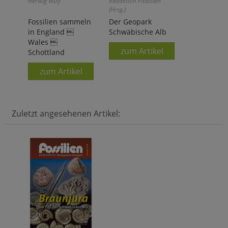
Herwig Wulf
Redaktion Fossilien
(Hrsg.)
Fossilien sammeln
Der Geopark
in England 
Schwäbische Alb
Wales 
zum Artikel
Schottland
zum Artikel
Zuletzt angesehenen Artikel: