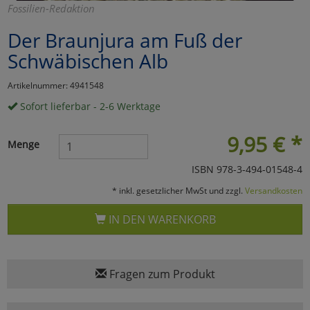
Fossilien-Redaktion
Marketing
Der Braunjura am Fuß der
Schwäbischen Alb
Umfragetools
Artikelnummer: 4941548
Sofort lieferbar - 2-6 Werktage
Cookies
Alle Akzeptieren
9,95
€
*
Menge
Cookies
Einstellungen speichern
ISBN 978-3-494-01548-4
zu Haupptseite Zustimmun
zurück
* inkl. gesetzlicher MwSt und zzgl.
Versandkosten
IN DEN WARENKORB
Fragen zum Produkt