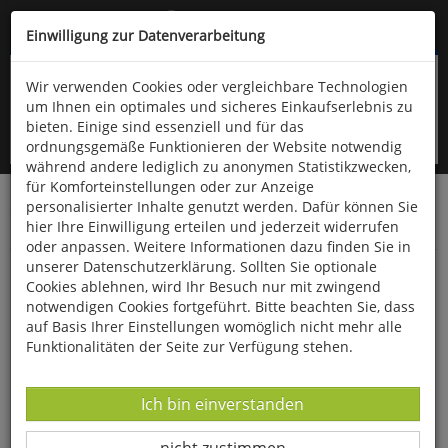
Kompletten Head der Seite überspringen
(06766) 903-200
oder (06766) 9323-960
Einwilligung zur Datenverarbeitung
Wir verwenden Cookies oder vergleichbare Technologien
um Ihnen ein optimales und sicheres Einkaufserlebnis zu
bieten. Einige sind essenziell und für das
ordnungsgemäße Funktionieren der Website notwendig
während andere lediglich zu anonymen Statistikzwecken,
für Komforteinstellungen oder zur Anzeige
personalisierter Inhalte genutzt werden. Dafür können Sie
Startseite
Bücher
Downloads
Zeitschriften
hier Ihre Einwilligung erteilen und jederzeit widerrufen
Der Falke
oder anpassen. Weitere Informationen dazu finden Sie in
unserer Datenschutzerklärung. Sollten Sie optionale
Geheimnisvolle Bergvogelwelt,
Cookies ablehnen, wird Ihr Besuch nur mit zwingend
Mangrovendschungel und Sperlingshybriden
notwendigen Cookies fortgeführt. Bitte beachten Sie, dass
auf Basis Ihrer Einstellungen womöglich nicht mehr alle
Funktionalitäten der Seite zur Verfügung stehen.
Datenverarbeitung -
Ich bin einverstanden
Datenverarbeitung -