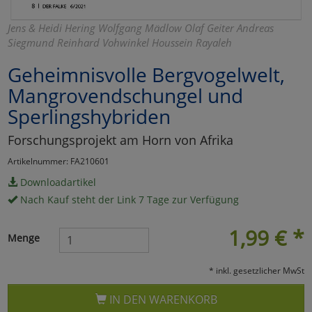
Marketing
Jens & Heidi Hering Wolfgang Mädlow Olaf Geiter Andreas
Siegmund Reinhard Vohwinkel Houssein Rayaleh
Umfragetools
Geheimnisvolle Bergvogelwelt,
Mangrovendschungel und
Sperlingshybriden
Cookies
Alle Akzeptieren
Forschungsprojekt am Horn von Afrika
Cookies
Einstellungen speichern
Artikelnummer: FA210601
zu Haupptseite Zustimmun
zurück
Downloadartikel
Nach Kauf steht der Link 7 Tage zur Verfügung
1,99
€
*
Menge
* inkl. gesetzlicher MwSt
IN DEN WARENKORB