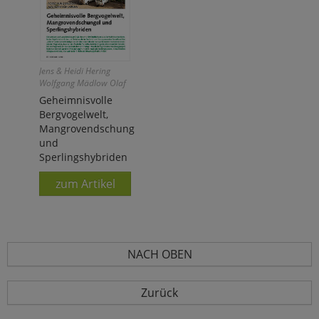
Jens & Heidi Hering
Wolfgang Mädlow Olaf
Geiter Andreas
Geheimnisvolle
Siegmund Reinhard
Bergvogelwelt,
Vohwinkel Houssein
Mangrovendschungel
Rayaleh
und
Sperlingshybriden
zum Artikel
NACH OBEN
Zurück