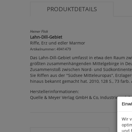
PRODUKTDETAILS
Heiner Flick
Lahn-Dill-Gebiet
Riffe, Erz und edler Marmor
Artikelnummer: 4941479
Das Lahn-Dill-Gebiet umfasst in etwa den Raum z
größten zusammenhängenden Mittelgebirge in Deuts
Zusammenstoß zwischen Nord- und Südkontinenten e
Sie Riffen aus der "Südsee Mitteleuropas", Erzla
hinaus bekannt gemacht hat. 2010, 128 S., 73 farb. A
Herstellerinformationen:
Quelle & Meyer Verlag GmbH & Co, Industriepark 3
Einw
Wir 
optim
und 