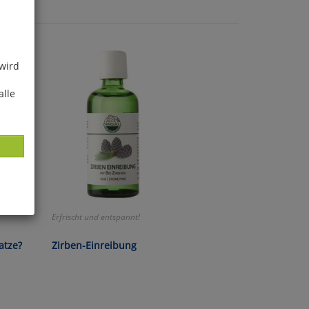
 wird
alle
Erfrischt und entspannt!
ies
glich
atze?
Zirben-Einreibung
der