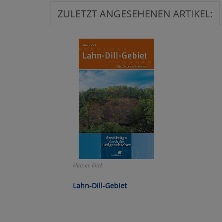
ZULETZT ANGESEHENEN ARTIKEL:
Ko
Wa
Pe
Ma
Um
Heiner Flick
Lahn-Dill-Gebiet