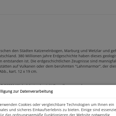
wischen den Städten Katzenelnbogen, Marburg und Wetzlar und geh
chland. 380 Millionen Jahre Erdgeschichte haben dieses geologi
ntstanden ist. Die erdgeschichtlichen Zeugnisse sind mannigfal
gerstätten auf Vulkanen oder dem berühmten "Lahnmarmor", der die
bb., kart. 12 x 19 cm.
, D 56291 Wiebelsheim, kontakt@quelle-meyer.de
illigung zur Datenverarbeitung
verwenden Cookies oder vergleichbare Technologien um Ihnen ein
ales und sicheres Einkaufserlebnis zu bieten. Einige sind essenzie
für das ordnungsgemäße Funktionieren der Website notwendig