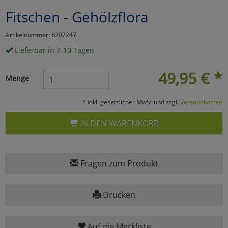
Fitschen - Gehölzflora
Marketing
Artikelnummer: 6207247
Umfragetools
Lieferbar in 7-10 Tagen
49,95
€
*
Menge
Cookies
Alle Akzeptieren
* inkl. gesetzlicher MwSt und zzgl.
Versandkosten
Cookies
Einstellungen speichern
IN DEN WARENKORB
zu Haupptseite Zustimmun
zurück
Fragen zum Produkt
Drucken
Auf die Merkliste