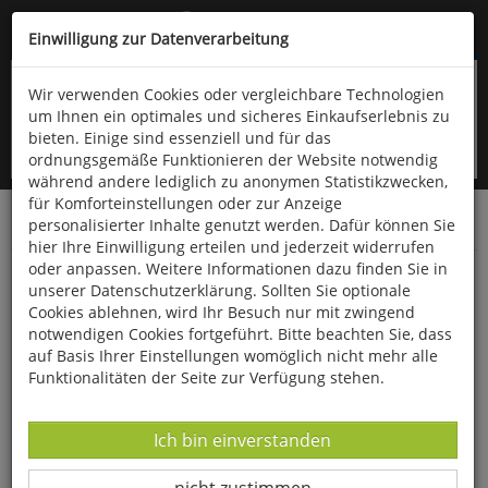
Kompletten Head der Seite überspringen
(06766) 903-200
oder (06766) 9323-960
Einwilligung zur Datenverarbeitung
Wir verwenden Cookies oder vergleichbare Technologien
um Ihnen ein optimales und sicheres Einkaufserlebnis zu
bieten. Einige sind essenziell und für das
ordnungsgemäße Funktionieren der Website notwendig
während andere lediglich zu anonymen Statistikzwecken,
für Komforteinstellungen oder zur Anzeige
personalisierter Inhalte genutzt werden. Dafür können Sie
Startseite
Bücher
Biologie allgemein
Botanik
hier Ihre Einwilligung erteilen und jederzeit widerrufen
oder anpassen. Weitere Informationen dazu finden Sie in
Fitschen - Gehölzflora
unserer Datenschutzerklärung. Sollten Sie optionale
Cookies ablehnen, wird Ihr Besuch nur mit zwingend
notwendigen Cookies fortgeführt. Bitte beachten Sie, dass
auf Basis Ihrer Einstellungen womöglich nicht mehr alle
Funktionalitäten der Seite zur Verfügung stehen.
Datenverarbeitung -
Ich bin einverstanden
Datenverarbeitung -