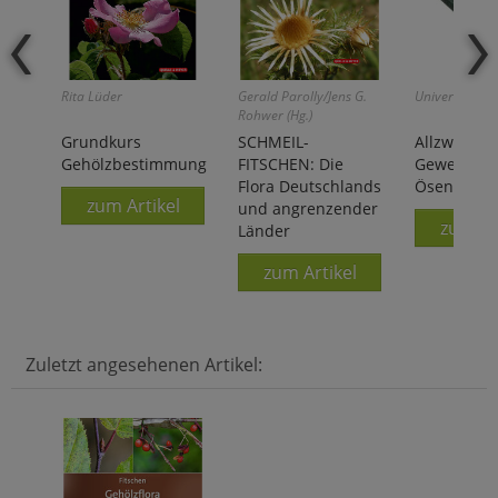
Rita Lüder
Gerald Parolly/Jens G.
Universell ein
Rohwer (Hg.)
Grundkurs
SCHMEIL-
Allzweck-
Gehölzbestimmung
FITSCHEN: Die
Gewebepla
Flora Deutschlands
Ösen
zum Artikel
und angrenzender
zum Ar
Länder
zum Artikel
Zuletzt angesehenen Artikel: