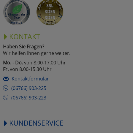
Marketing
Umfragetools
KONTAKT
Haben Sie Fragen?
Cookies
Alle Akzeptieren
Wir helfen Ihnen gerne weiter.
Cookies
Mo. - Do.
von 8.00-17.00 Uhr
Einstellungen speichern
Fr.
von 8.00-15.30 Uhr
zu Haupptseite Zustimmun
zurück
Kontaktformular
(06766) 903-225
(06766) 903-223
KUNDENSERVICE