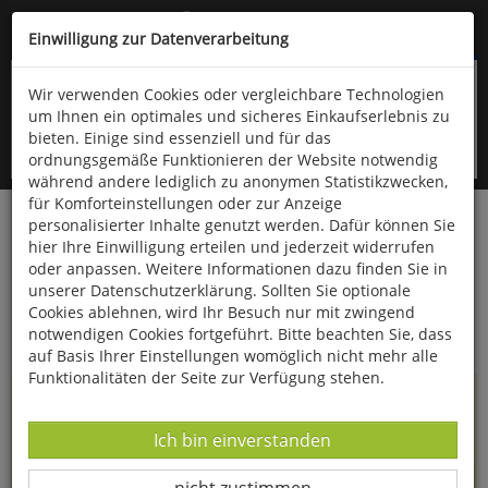
Kompletten Head der Seite überspringen
(06766) 903-200
oder (06766) 9323-960
Einwilligung zur Datenverarbeitung
Wir verwenden Cookies oder vergleichbare Technologien
um Ihnen ein optimales und sicheres Einkaufserlebnis zu
bieten. Einige sind essenziell und für das
ordnungsgemäße Funktionieren der Website notwendig
während andere lediglich zu anonymen Statistikzwecken,
für Komforteinstellungen oder zur Anzeige
personalisierter Inhalte genutzt werden. Dafür können Sie
Startseite
Informationen
hier Ihre Einwilligung erteilen und jederzeit widerrufen
oder anpassen. Weitere Informationen dazu finden Sie in
Uppps...
unserer Datenschutzerklärung. Sollten Sie optionale
Cookies ablehnen, wird Ihr Besuch nur mit zwingend
Sie sind weitergeleitet worden !
notwendigen Cookies fortgeführt. Bitte beachten Sie, dass
auf Basis Ihrer Einstellungen womöglich nicht mehr alle
Funktionalitäten der Seite zur Verfügung stehen.
Die Seite, das Produkt oder die Kategorie, die Sie versucht
haben zu öffnen, gibt es leider nicht mehr in unserem
Datenverarbeitung -
Ich bin einverstanden
Shop.
Datenverarbeitung -