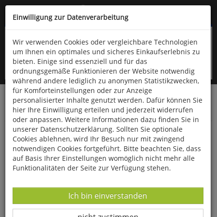
Kompletten Head der Seite überspringen
(06766) 903-200
oder (06766) 9323-960
Einwilligung zur Datenverarbeitung
Wir verwenden Cookies oder vergleichbare Technologien
um Ihnen ein optimales und sicheres Einkaufserlebnis zu
bieten. Einige sind essenziell und für das
ordnungsgemäße Funktionieren der Website notwendig
während andere lediglich zu anonymen Statistikzwecken,
für Komforteinstellungen oder zur Anzeige
personalisierter Inhalte genutzt werden. Dafür können Sie
Startseite
Bücher
Quelle & Meyer Verlag
Fauna
hier Ihre Einwilligung erteilen und jederzeit widerrufen
Vögel
oder anpassen. Weitere Informationen dazu finden Sie in
unserer Datenschutzerklärung. Sollten Sie optionale
Die Vögel Mitteleuropas im Flug bestimmen
Cookies ablehnen, wird Ihr Besuch nur mit zwingend
notwendigen Cookies fortgeführt. Bitte beachten Sie, dass
auf Basis Ihrer Einstellungen womöglich nicht mehr alle
Funktionalitäten der Seite zur Verfügung stehen.
Datenverarbeitung -
Ich bin einverstanden
Datenverarbeitung -