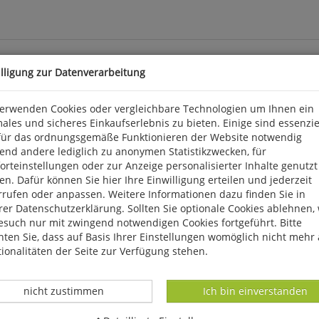
illigung zur Datenverarbeitung
verwenden Cookies oder vergleichbare Technologien um Ihnen ein
ales und sicheres Einkaufserlebnis zu bieten. Einige sind essenzie
für das ordnungsgemäße Funktionieren der Website notwendig
n entstanden in den 1980er Jahren als Hochwasser-Zwischenspeiche
end andere lediglich zu anonymen Statistikzwecken, für
Nordbayern entwickelt. Am Altmühlsee, und hier besonders im Nord
rteinstellungen oder zur Anzeige personalisierter Inhalte genutzt
 nachgewiesen. Am Brombachsee trifft man im Winter auf eine inter
n. Dafür können Sie hier Ihre Einwilligung erteilen und jederzeit
r überraschende Rastvögel gut. Allein für den Altmühlsee mit de
rrufen oder anpassen. Weitere Informationen dazu finden Sie in
ungsrunde um den Brombachsee benötigt man einen der kurzen W
er Datenschutzerklärung. Sollten Sie optionale Cookies ablehnen,
nd Altmühlsee lassen sich gut miteinander kombinieren.
esuch nur mit zwingend notwendigen Cookies fortgeführt. Bitte
ten Sie, dass auf Basis Ihrer Einstellungen womöglich nicht mehr 
ionalitäten der Seite zur Verfügung stehen.
Datenverarbeitung -
Datenverarbeitung -
nicht zustimmen
Ich bin einverstanden