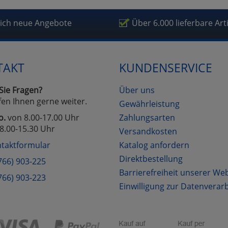
fragetools
lich neue Angebote
Über 6.000 lieferbare Art
Cookies
Cookies
Alle Akzeptieren
Einstellungen speichern
TAKT
KUNDENSERVICE
zu Haupptseite Zustimmung D
zurück
Sie Fragen?
Über uns
fen Ihnen gerne weiter.
Gewährleistung
o.
von 8.00-17.00 Uhr
Zahlungsarten
8.00-15.30 Uhr
Versandkosten
taktformular
Katalog anfordern
Direktbestellung
766) 903-225
Barrierefreiheit unserer We
766) 903-223
Einwilligung zur Datenverar