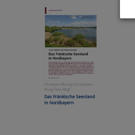
Hier 
Cook
fortg
nicht
Selbs
anpa
Ko
Christoph Moning Christopher
Wa
König Felix Weiß
Das Fränkische Seenland
Pe
in Nordbayern
Ma