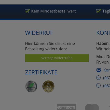
Um
Kein Mindestbestellwert
Täg
WIDERRUF
KON
Hier können Sie direkt eine
Haben 
Bestellung widerrufen:
Wir hel
Mo. - D
Vertrag widerrufen
Fr.
von 
Kon
ZERTIFIKATE
(06
(06