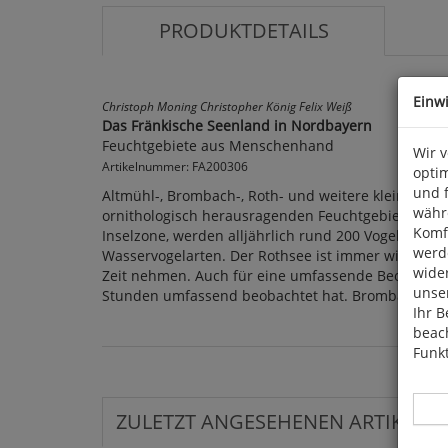
PRODUKTDETAILS
Einw
Christoph Moning Christopher König Felix Weiß
Das Fränkische Seenland in Nordbayern
Feuchtgebiete aus Menschenhand
Wir 
Artikelnummer: FA200306
optim
und 
Altmühl-, Brombach-, Roth- und weitere kleine See
währ
ornithologisch herausragenden Feuchtgebieten in 
Komfo
Inselzone, werden alljährlich rund 200 Vogelarten
werde
Wasservogelarten. Der Rothsee ist immer wieder fü
wide
Zeit nehmen. Auch für eine umfassende Beobacht
unser
Stunden umfassend beobachtet hat. Brombachsee u
Ihr B
beach
Funkt
ZULETZT ANGESEHENEN ARTIKEL: