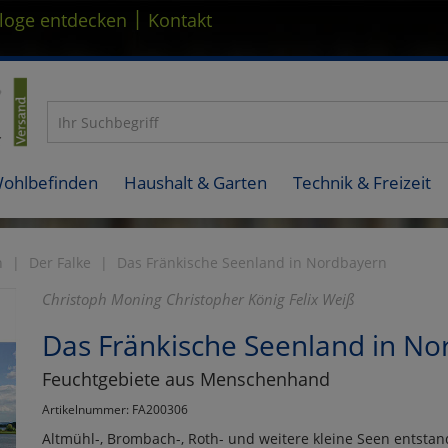
|
loge entdecken
Kontakt
Wohlbefinden
Haushalt & Garten
Technik & Freizeit
n
Der Falke
Das Fränkische Seenland in Nordbayern
Christoph Moning Christopher König Felix Weiß
Das Fränkische Seenland in No
Feuchtgebiete aus Menschenhand
Artikelnummer: FA200306
Altmühl-, Brombach-, Roth- und weitere kleine Seen entsta