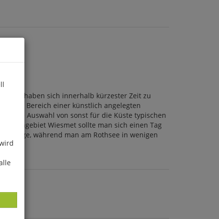
ll
r und haben sich innerhalb kürzester Zeit zu
en, im Bereich einer künstlich angelegten
essante Auswahl von sonst für die Küste typischen
m Wiesengebiet Wiesmet sollte man sich einen Tag
intertage, während man am Rothsee in wenigen
 wird
alle