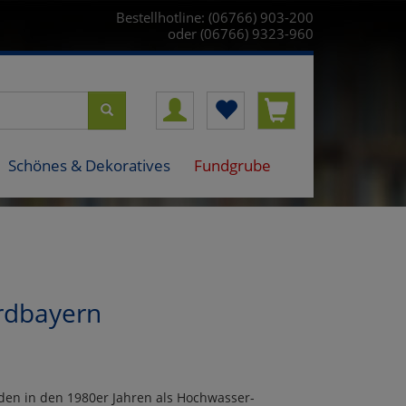
Bestellhotline: (06766) 903-200
oder (06766) 9323-960
Schönes & Dekoratives
Fundgrube
rdbayern
nden in den 1980er Jahren als Hochwasser-