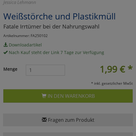
Jessica Lehmann
Marketing
Weißstörche und Plastikmüll
Fatale Irrtümer bei der Nahrungswahl
Umfragetools
Artikelnummer: FA250102
Downloadartikel
Cookies
Alle Akzeptieren
Nach Kauf steht der Link 7 Tage zur Verfügung
Cookies
Einstellungen speichern
1,99
€
*
Menge
zu Haupptseite Zustimmun
zurück
* inkl. gesetzlicher MwSt
IN DEN WARENKORB
Fragen zum Produkt