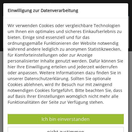
Kompletten Head der Seite überspringen
(06766) 903-200
oder (06766) 9323-960
Einwilligung zur Datenverarbeitung
Wir verwenden Cookies oder vergleichbare Technologien
um Ihnen ein optimales und sicheres Einkaufserlebnis zu
bieten. Einige sind essenziell und für das
ordnungsgemäße Funktionieren der Website notwendig
während andere lediglich zu anonymen Statistikzwecken,
für Komforteinstellungen oder zur Anzeige
personalisierter Inhalte genutzt werden. Dafür können Sie
Startseite
Bücher
Downloads
Zeitschriften
hier Ihre Einwilligung erteilen und jederzeit widerrufen
Der Falke
oder anpassen. Weitere Informationen dazu finden Sie in
unserer Datenschutzerklärung. Sollten Sie optionale
Weißstörche und Plastikmüll
Cookies ablehnen, wird Ihr Besuch nur mit zwingend
notwendigen Cookies fortgeführt. Bitte beachten Sie, dass
auf Basis Ihrer Einstellungen womöglich nicht mehr alle
Funktionalitäten der Seite zur Verfügung stehen.
Datenverarbeitung -
Ich bin einverstanden
Datenverarbeitung -