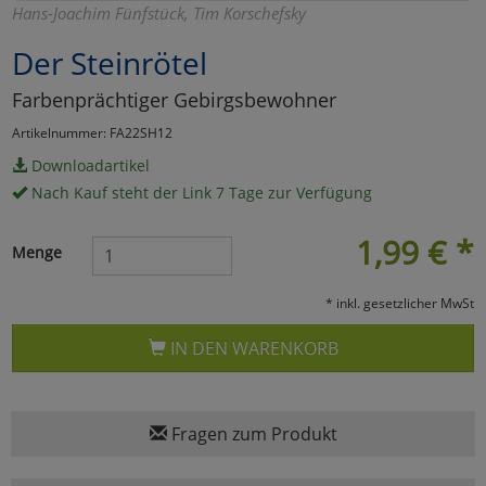
Hans-Joachim Fünfstück, Tim Korschefsky
Marketing
Der Steinrötel
Farbenprächtiger Gebirgsbewohner
Umfragetools
Artikelnummer: FA22SH12
Downloadartikel
Cookies
Alle Akzeptieren
Nach Kauf steht der Link 7 Tage zur Verfügung
Cookies
Einstellungen speichern
1,99
€
*
Menge
zu Haupptseite Zustimmun
zurück
* inkl. gesetzlicher MwSt
IN DEN WARENKORB
Fragen zum Produkt