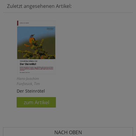
Zuletzt angesehenen Artikel:
Hans-Joachim
Fünfstück, Tim
Korschefsky
Der Steinrötel
zum Artikel
NACH OBEN