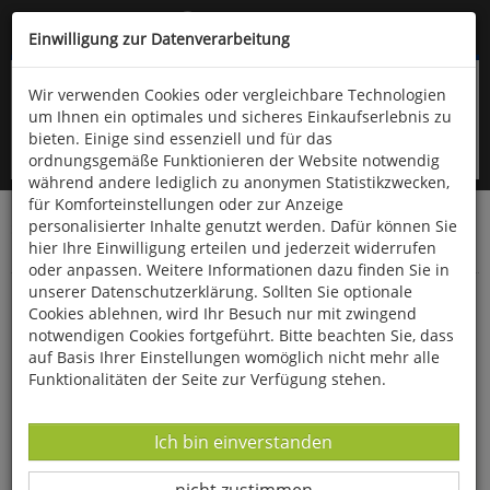
Kompletten Head der Seite überspringen
(06766) 903-200
oder (06766) 9323-960
Einwilligung zur Datenverarbeitung
Wir verwenden Cookies oder vergleichbare Technologien
um Ihnen ein optimales und sicheres Einkaufserlebnis zu
bieten. Einige sind essenziell und für das
ordnungsgemäße Funktionieren der Website notwendig
während andere lediglich zu anonymen Statistikzwecken,
für Komforteinstellungen oder zur Anzeige
personalisierter Inhalte genutzt werden. Dafür können Sie
Startseite
Bücher
Downloads
Zeitschriften
hier Ihre Einwilligung erteilen und jederzeit widerrufen
Der Falke
oder anpassen. Weitere Informationen dazu finden Sie in
unserer Datenschutzerklärung. Sollten Sie optionale
Der Steinrötel
Cookies ablehnen, wird Ihr Besuch nur mit zwingend
notwendigen Cookies fortgeführt. Bitte beachten Sie, dass
auf Basis Ihrer Einstellungen womöglich nicht mehr alle
Funktionalitäten der Seite zur Verfügung stehen.
Datenverarbeitung -
Ich bin einverstanden
Datenverarbeitung -