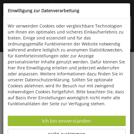
Kompletten Head der Seite überspringen
(06766) 903-200
oder (06766) 9323-960
Einwilligung zur Datenverarbeitung
Wir verwenden Cookies oder vergleichbare Technologien
um Ihnen ein optimales und sicheres Einkaufserlebnis zu
bieten. Einige sind essenziell und für das
ordnungsgemäße Funktionieren der Website notwendig
während andere lediglich zu anonymen Statistikzwecken,
für Komforteinstellungen oder zur Anzeige
personalisierter Inhalte genutzt werden. Dafür können Sie
Startseite
Bücher
Gesundheit
hier Ihre Einwilligung erteilen und jederzeit widerrufen
oder anpassen. Weitere Informationen dazu finden Sie in
Füße gut, alles gut
unserer Datenschutzerklärung. Sollten Sie optionale
Cookies ablehnen, wird Ihr Besuch nur mit zwingend
notwendigen Cookies fortgeführt. Bitte beachten Sie, dass
auf Basis Ihrer Einstellungen womöglich nicht mehr alle
Funktionalitäten der Seite zur Verfügung stehen.
Datenverarbeitung -
Ich bin einverstanden
Datenverarbeitung -