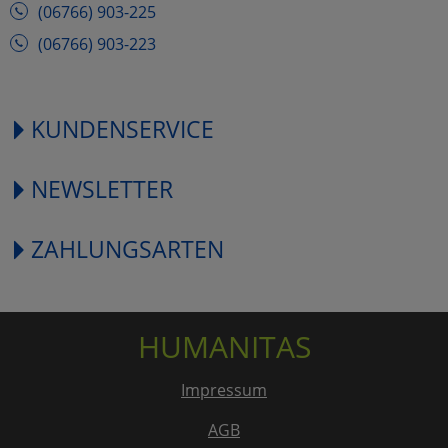
(06766) 903-225
(06766) 903-223
KUNDENSERVICE
NEWSLETTER
ZAHLUNGSARTEN
HUMANITAS
Impressum
AGB