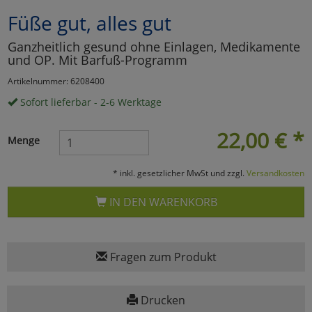
Füße gut, alles gut
Marketing
Ganzheitlich gesund ohne Einlagen, Medikamente
und OP. Mit Barfuß-Programm
Umfragetools
Artikelnummer: 6208400
Sofort lieferbar - 2-6 Werktage
Cookies
Alle Akzeptieren
22,00
€
*
Menge
Cookies
Einstellungen speichern
* inkl. gesetzlicher MwSt und zzgl.
Versandkosten
zu Haupptseite Zustimmun
zurück
IN DEN WARENKORB
Fragen zum Produkt
Drucken