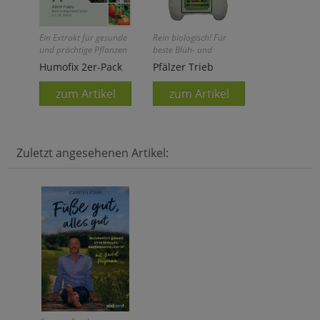
Ein Extrakt für gesunde
Rein biologisch! Für
und prächtige Pflanzen
beste Blüh- und
- aus der
Ernteergebnisse!
Humofix 2er-Pack
Pfälzer Trieb
Benediktinerinnenabtei
Fulda!
zum Artikel
zum Artikel
Zuletzt angesehenen Artikel: