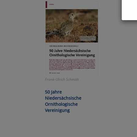
Hier 
Cook
fortg
nicht
Selbs
anpa
Ko
Frank-Ulrich Schmidt
Wa
50 Jahre
Niedersächsische
Pe
Ornithologische
Vereinigung
Ma