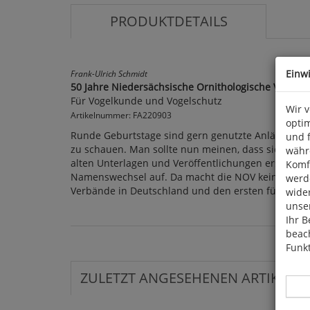
PRODUKTDETAILS
Einw
Frank-Ulrich Schmidt
50 Jahre Niedersächsische Ornithologische Vereini
Für Vogelkunde und Vogelschutz
Wir 
Artikelnummer: FA220903
optim
Runde Geburtstage sind gern genutzte Anlässe, um e
und 
zu schauen. Man sollte nun meinen, dass sich die G
währ
alten Unterlagen und Veröffentlichungen erschließ
Komfo
Namenswechsel auf. Da macht die NOV keine Ausnah
werde
Verbände in Deutschland und den ersten fünfzig Ja
wide
unser
Ihr B
beach
Funkt
ZULETZT ANGESEHENEN ARTIKEL: