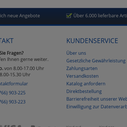
fragetools
lich neue Angebote
Über 6.000 lieferbare Art
Cookies
Cookies
Alle Akzeptieren
Einstellungen speichern
TAKT
KUNDENSERVICE
zu Haupptseite Zustimmung D
zurück
Sie Fragen?
Über uns
fen Ihnen gerne weiter.
Gesetzliche Gewährleistung
o.
von 8.00-17.00 Uhr
Zahlungsarten
8.00-15.30 Uhr
Versandkosten
taktformular
Katalog anfordern
Direktbestellung
766) 903-225
Barrierefreiheit unserer We
766) 903-223
Einwilligung zur Datenverar