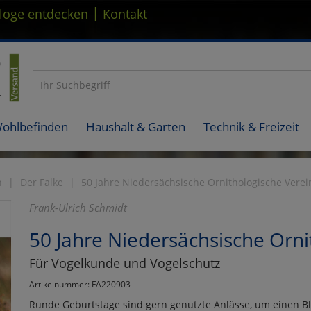
|
loge entdecken
Kontakt
Wohlbefinden
Haushalt & Garten
Technik & Freizeit
n
Der Falke
50 Jahre Niedersächsische Ornithologische Vere
Frank-Ulrich Schmidt
50 Jahre Niedersächsische Orni
Für Vogelkunde und Vogelschutz
Artikelnummer: FA220903
Runde Geburtstage sind gern genutzte Anlässe, um einen Bli