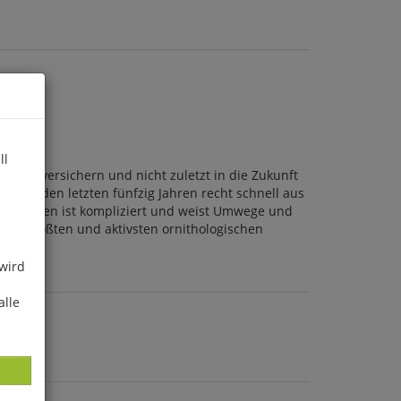
ll
rt zu versichern und nicht zuletzt in die Zukunft
V) in den letzten fünfzig Jahren recht schnell aus
nisationen ist kompliziert und weist Umwege und
der größten und aktivsten ornithologischen
 wird
alle