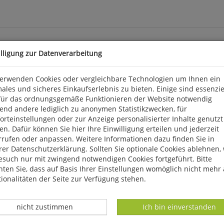
illigung zur Datenverarbeitung
gung
verwenden Cookies oder vergleichbare Technologien um Ihnen ein
ales und sicheres Einkaufserlebnis zu bieten. Einige sind essenzie
inen Blick auf die Anfänge zu werfen, aber auch sich der Gegenwa
für das ordnungsgemäße Funktionieren der Website notwendig
eschichte der Niedersächsischen Ornithologischen Vereinigung (NO
end andere lediglich zu anonymen Statistikzwecken, für
en ließe. Mitnichten! Manch eine "Geburt" von Vereinen und Orga
rteinstellungen oder zur Anzeige personalisierter Inhalte genutzt
me. Wir werfen einen Blick auf die Entstehungsgeschichte einer 
n. Dafür können Sie hier Ihre Einwilligung erteilen und jederzeit
hren seines Wirkens.
rrufen oder anpassen. Weitere Informationen dazu finden Sie in
er Datenschutzerklärung. Sollten Sie optionale Cookies ablehnen,
esuch nur mit zwingend notwendigen Cookies fortgeführt. Bitte
ten Sie, dass auf Basis Ihrer Einstellungen womöglich nicht mehr 
ionalitäten der Seite zur Verfügung stehen.
Datenverarbeitung -
Datenverarbeitung -
nicht zustimmen
Ich bin einverstanden