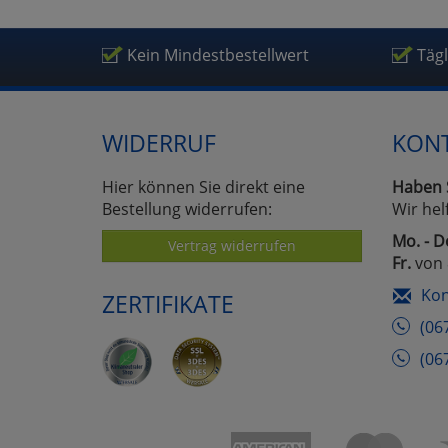
Um
Kein Mindestbestellwert
Täg
WIDERRUF
KON
Hier können Sie direkt eine
Haben 
Bestellung widerrufen:
Wir hel
Mo. - D
Vertrag widerrufen
Fr.
von 
Kon
ZERTIFIKATE
(06
(06