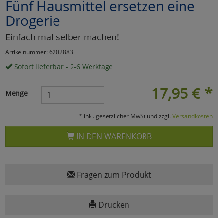
Fünf Hausmittel ersetzen eine
Marketing
Drogerie
Einfach mal selber machen!
Umfragetools
Artikelnummer: 6202883
Sofort lieferbar - 2-6 Werktage
Cookies
Alle Akzeptieren
17,95
€
*
Menge
Cookies
Einstellungen speichern
* inkl. gesetzlicher MwSt und zzgl.
Versandkosten
zu Haupptseite Zustimmun
zurück
IN DEN WARENKORB
Fragen zum Produkt
Drucken