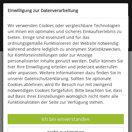
Kompletten Head der Seite überspringen
(06766) 903-200
oder (06766) 9323-960
Einwilligung zur Datenverarbeitung
Wir verwenden Cookies oder vergleichbare Technologien
um Ihnen ein optimales und sicheres Einkaufserlebnis zu
bieten. Einige sind essenziell und für das
ordnungsgemäße Funktionieren der Website notwendig
während andere lediglich zu anonymen Statistikzwecken,
für Komforteinstellungen oder zur Anzeige
personalisierter Inhalte genutzt werden. Dafür können Sie
Startseite
Bücher
Verschiedene Sachgebiete
hier Ihre Einwilligung erteilen und jederzeit widerrufen
oder anpassen. Weitere Informationen dazu finden Sie in
Fünf Hausmittel ersetzen eine Drogerie
unserer Datenschutzerklärung. Sollten Sie optionale
Cookies ablehnen, wird Ihr Besuch nur mit zwingend
notwendigen Cookies fortgeführt. Bitte beachten Sie, dass
auf Basis Ihrer Einstellungen womöglich nicht mehr alle
Funktionalitäten der Seite zur Verfügung stehen.
Datenverarbeitung -
Ich bin einverstanden
Datenverarbeitung -