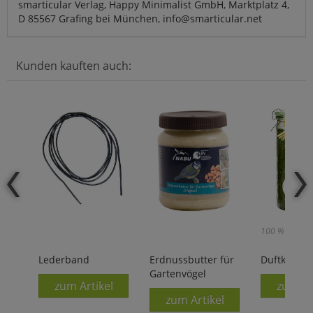
smarticular Verlag, Happy Minimalist GmbH, Marktplatz 4,
D 85567 Grafing bei München, info@smarticular.net
Kunden kauften auch:
100 % Natur!
Lederband
Erdnussbutter für
Duftkerze 
Gartenvögel
zum Artikel
zum Ar
zum Artikel