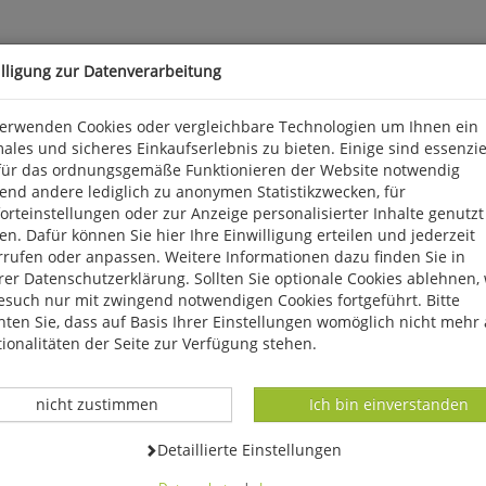
illigung zur Datenverarbeitung
verwenden Cookies oder vergleichbare Technologien um Ihnen ein
ales und sicheres Einkaufserlebnis zu bieten. Einige sind essenzie
Hand hergestellt. Sie ist seit Jahren wegen ihrer besonderen Kons
für das ordnungsgemäße Funktionieren der Website notwendig
n im Tintenleiter. Hervorragend geeignet für Konverter. 30-ml-Fä
end andere lediglich zu anonymen Statistikzwecken, für
rteinstellungen oder zur Anzeige personalisierter Inhalte genutzt
n. Dafür können Sie hier Ihre Einwilligung erteilen und jederzeit
, info@gutenberggmbh.de
rrufen oder anpassen. Weitere Informationen dazu finden Sie in
er Datenschutzerklärung. Sollten Sie optionale Cookies ablehnen,
esuch nur mit zwingend notwendigen Cookies fortgeführt. Bitte
ten Sie, dass auf Basis Ihrer Einstellungen womöglich nicht mehr 
ionalitäten der Seite zur Verfügung stehen.
Datenverarbeitung -
Datenverarbeitung -
nicht zustimmen
Ich bin einverstanden
Datenverarbeitung -
Detaillierte Einstellungen