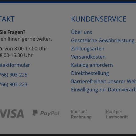
TAKT
KUNDENSERVICE
Cookies
Cookies
Alle Akzeptieren
Einstellungen speichern
zu Haupptseite Zustimmung D
zurück
Sie Fragen?
Über uns
fen Ihnen gerne weiter.
Gesetzliche Gewährleistung
o.
von 8.00-17.00 Uhr
Zahlungsarten
8.00-15.30 Uhr
Versandkosten
taktformular
Katalog anfordern
Direktbestellung
766) 903-225
Barrierefreiheit unserer We
766) 903-223
Einwilligung zur Datenverar