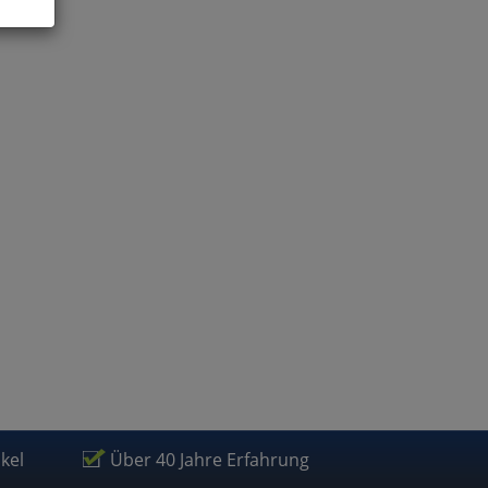
ies
glich
der
ikel
Über 40 Jahre Erfahrung