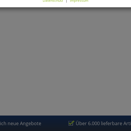
Datenschutz
|
Impressum
können Sie alle optionalen Cookies einstellen. Sollten Sie optionale
ies ablehnen, wird Ihr Besuch nur mit zwingend notwendigen Cook
eführt. Bitte beachten Sie, dass auf Basis Ihrer Einstellungen womö
 mehr alle Funktionalitäten der Seite zur Verfügung stehen.
tverständlich können Sie die Einstellungen jederzeit widerrufen o
ssen.
mfortfunktionen
renkorb für nächsten Besuch speichern
rsönliche Begrüßung
rketing
lich neue Angebote
Über 6.000 lieferbare Art
fragetools