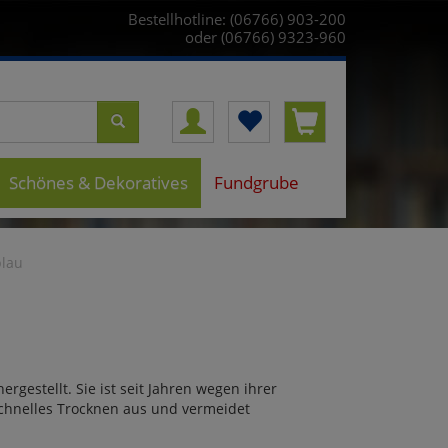
Bestellhotline: (06766) 903-200
oder (06766) 9323-960
Schönes & Dekoratives
Fundgrube
blau
gestellt. Sie ist seit Jahren wegen ihrer
schnelles Trocknen aus und vermeidet