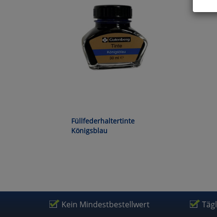
Hier 
Cook
fortg
nicht
Selbs
anpa
Ko
Füllfederhaltertinte
Wa
Königsblau
Pe
Ma
Kein Mindestbestellwert
Täg
Um