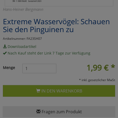
Marketing
Hans-Heiner Bergmann
Extreme Wasservögel: Schauen
Umfragetools
Sie den Pinguinen zu
Artikelnummer: FA23SH07
Cookies
Alle Akzeptieren
Downloadartikel
Nach Kauf steht der Link 7 Tage zur Verfügung
Cookies
Einstellungen speichern
1,99
€
*
zu Haupptseite Zustimmun
zurück
Menge
* inkl. gesetzlicher MwSt
IN DEN WARENKORB
Fragen zum Produkt