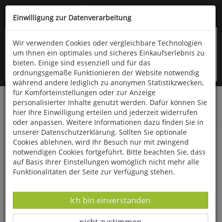
Kompletten Head der Seite überspringen
(06766) 903-200
oder (06766) 9323-960
Einwilligung zur Datenverarbeitung
Wir verwenden Cookies oder vergleichbare Technologien
um Ihnen ein optimales und sicheres Einkaufserlebnis zu
bieten. Einige sind essenziell und für das
ordnungsgemäße Funktionieren der Website notwendig
während andere lediglich zu anonymen Statistikzwecken,
für Komforteinstellungen oder zur Anzeige
personalisierter Inhalte genutzt werden. Dafür können Sie
Startseite
Bücher
Downloads
Zeitschriften
hier Ihre Einwilligung erteilen und jederzeit widerrufen
Der Falke
oder anpassen. Weitere Informationen dazu finden Sie in
unserer Datenschutzerklärung. Sollten Sie optionale
Extreme Wasservögel: Schauen Sie den
Cookies ablehnen, wird Ihr Besuch nur mit zwingend
Pinguinen zu
notwendigen Cookies fortgeführt. Bitte beachten Sie, dass
auf Basis Ihrer Einstellungen womöglich nicht mehr alle
Funktionalitäten der Seite zur Verfügung stehen.
Datenverarbeitung -
Ich bin einverstanden
Datenverarbeitung -