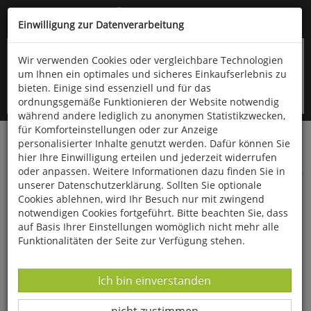
Kompletten Head der Seite überspringen
(06766) 903-200
oder (06766) 9323-960
Einwilligung zur Datenverarbeitung
Wir verwenden Cookies oder vergleichbare Technologien
um Ihnen ein optimales und sicheres Einkaufserlebnis zu
bieten. Einige sind essenziell und für das
ordnungsgemäße Funktionieren der Website notwendig
während andere lediglich zu anonymen Statistikzwecken,
für Komforteinstellungen oder zur Anzeige
personalisierter Inhalte genutzt werden. Dafür können Sie
Startseite
Bücher
Downloads
Zeitschriften
hier Ihre Einwilligung erteilen und jederzeit widerrufen
Der Falke
oder anpassen. Weitere Informationen dazu finden Sie in
unserer Datenschutzerklärung. Sollten Sie optionale
Bartgeier wiedererkennen und melden
Cookies ablehnen, wird Ihr Besuch nur mit zwingend
notwendigen Cookies fortgeführt. Bitte beachten Sie, dass
auf Basis Ihrer Einstellungen womöglich nicht mehr alle
Funktionalitäten der Seite zur Verfügung stehen.
Datenverarbeitung -
Ich bin einverstanden
Datenverarbeitung -