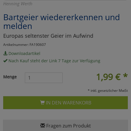
Henning Werth
Marketing
Bartgeier wiedererkennen und
melden
Umfragetools
Europas seltenster Geier im Aufwind
Artikelnummer: FA190607
Cookies
Alle Akzeptieren
Downloadartikel
Nach Kauf steht der Link 7 Tage zur Verfügung
Cookies
Einstellungen speichern
1,99
€
*
zu Haupptseite Zustimmun
zurück
Menge
* inkl. gesetzlicher MwSt
IN DEN WARENKORB
Fragen zum Produkt