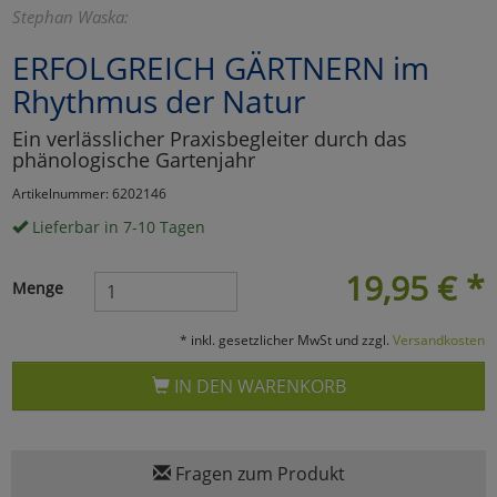
Stephan Waska:
Marketing
ERFOLGREICH GÄRTNERN im
Rhythmus der Natur
Umfragetools
Ein verlässlicher Praxisbegleiter durch das
phänologische Gartenjahr
Cookies
Alle Akzeptieren
Artikelnummer: 6202146
Lieferbar in 7-10 Tagen
Cookies
Einstellungen speichern
19,95
€
*
zu Haupptseite Zustimmun
zurück
Menge
* inkl. gesetzlicher MwSt und zzgl.
Versandkosten
IN DEN WARENKORB
Fragen zum Produkt