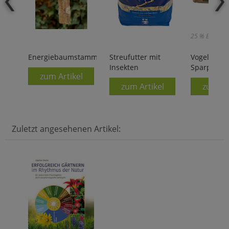
25 % Ersparni
Energiebaumstamm
Streufutter mit
Vogelfutter
Insekten
Sparpaket
zum Artikel
zum Artikel
zum Ar
Zuletzt angesehenen Artikel: