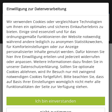
Kompletten Head der Seite überspringen
(06766) 903-200
oder (06766) 9323-960
Einwilligung zur Datenverarbeitung
Wir verwenden Cookies oder vergleichbare Technologien
um Ihnen ein optimales und sicheres Einkaufserlebnis zu
bieten. Einige sind essenziell und für das
ordnungsgemäße Funktionieren der Website notwendig
während andere lediglich zu anonymen Statistikzwecken,
für Komforteinstellungen oder zur Anzeige
personalisierter Inhalte genutzt werden. Dafür können Sie
Startseite
Bücher
Biologie allgemein
Garten
hier Ihre Einwilligung erteilen und jederzeit widerrufen
oder anpassen. Weitere Informationen dazu finden Sie in
ERFOLGREICH GÄRTNERN im Rhythmus der
unserer Datenschutzerklärung. Sollten Sie optionale
Natur
Cookies ablehnen, wird Ihr Besuch nur mit zwingend
notwendigen Cookies fortgeführt. Bitte beachten Sie, dass
auf Basis Ihrer Einstellungen womöglich nicht mehr alle
Funktionalitäten der Seite zur Verfügung stehen.
Datenverarbeitung -
Ich bin einverstanden
Datenverarbeitung -