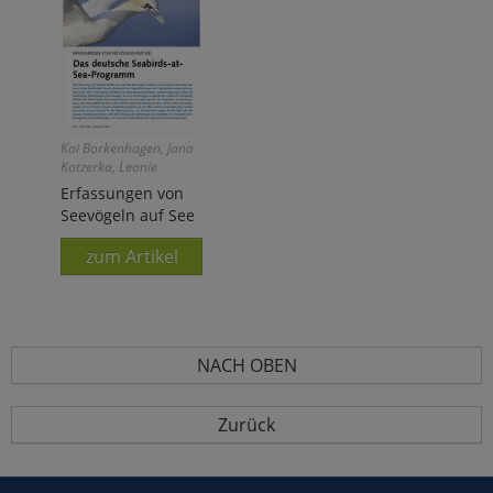
Kai Borkenhagen, Jana
Kotzerka, Leonie
Enners, Miriam Lerma,
Erfassungen von
Henriette Schwemmer,
Seevögeln auf See
Volker Dierschke, Nele
Markones
zum Artikel
NACH OBEN
Zurück