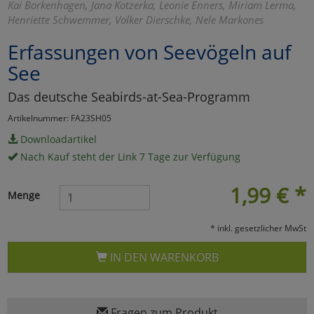
Kai Borkenhagen, Jana Kotzerka, Leonie Enners, Miriam Lerma,
Henriette Schwemmer, Volker Dierschke, Nele Markones
Marketing
Erfassungen von Seevögeln auf
Umfragetools
See
Das deutsche Seabirds-at-Sea-Programm
Cookies
Alle Akzeptieren
Artikelnummer: FA23SH05
Downloadartikel
Cookies
Einstellungen speichern
Nach Kauf steht der Link 7 Tage zur Verfügung
zu Haupptseite Zustimmun
zurück
1,99
€
*
Menge
* inkl. gesetzlicher MwSt
IN DEN WARENKORB
Fragen zum Produkt