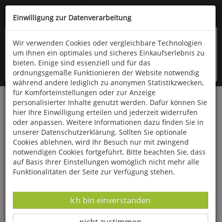
Kompletten Head der Seite überspringen
(06766) 903-200
oder (06766) 9323-960
Einwilligung zur Datenverarbeitung
Wir verwenden Cookies oder vergleichbare Technologien
um Ihnen ein optimales und sicheres Einkaufserlebnis zu
bieten. Einige sind essenziell und für das
ordnungsgemäße Funktionieren der Website notwendig
während andere lediglich zu anonymen Statistikzwecken,
für Komforteinstellungen oder zur Anzeige
personalisierter Inhalte genutzt werden. Dafür können Sie
Startseite
Bücher
Downloads
Zeitschriften
hier Ihre Einwilligung erteilen und jederzeit widerrufen
Der Falke
oder anpassen. Weitere Informationen dazu finden Sie in
unserer Datenschutzerklärung. Sollten Sie optionale
Erfassungen von Seevögeln auf See
Cookies ablehnen, wird Ihr Besuch nur mit zwingend
notwendigen Cookies fortgeführt. Bitte beachten Sie, dass
auf Basis Ihrer Einstellungen womöglich nicht mehr alle
Funktionalitäten der Seite zur Verfügung stehen.
Datenverarbeitung -
Ich bin einverstanden
Datenverarbeitung -