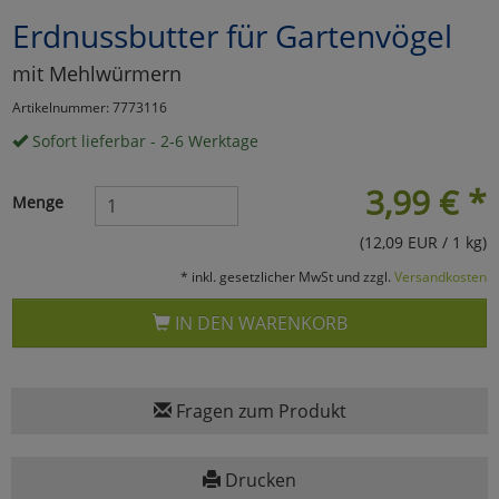
Erdnussbutter für Gartenvögel
Marketing
mit Mehlwürmern
Umfragetools
Artikelnummer: 7773116
Sofort lieferbar - 2-6 Werktage
Cookies
Alle Akzeptieren
3,99
€
*
Menge
Cookies
Einstellungen speichern
(12,09 EUR / 1 kg)
* inkl. gesetzlicher MwSt und zzgl.
Versandkosten
zu Haupptseite Zustimmun
zurück
IN DEN WARENKORB
Fragen zum Produkt
Drucken