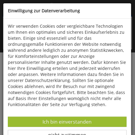
Kompletten Head der Seite überspringen
(06766) 903-200
oder (06766) 9323-960
Einwilligung zur Datenverarbeitung
Wir verwenden Cookies oder vergleichbare Technologien
um Ihnen ein optimales und sicheres Einkaufserlebnis zu
bieten. Einige sind essenziell und für das
ordnungsgemäße Funktionieren der Website notwendig
während andere lediglich zu anonymen Statistikzwecken,
für Komforteinstellungen oder zur Anzeige
personalisierter Inhalte genutzt werden. Dafür können Sie
Startseite
Haushalt & Garten
Vogelfutter & Zubehör
hier Ihre Einwilligung erteilen und jederzeit widerrufen
Vogelfutter
oder anpassen. Weitere Informationen dazu finden Sie in
unserer Datenschutzerklärung. Sollten Sie optionale
Erdnussbutter für Gartenvögel
Cookies ablehnen, wird Ihr Besuch nur mit zwingend
notwendigen Cookies fortgeführt. Bitte beachten Sie, dass
auf Basis Ihrer Einstellungen womöglich nicht mehr alle
Funktionalitäten der Seite zur Verfügung stehen.
Datenverarbeitung -
Ich bin einverstanden
Datenverarbeitung -