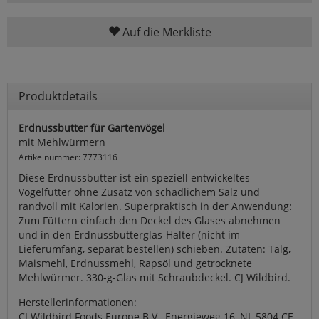
Auf die Merkliste
Produktdetails
Erdnussbutter für Gartenvögel
mit Mehlwürmern
Artikelnummer: 7773116
Diese Erdnussbutter ist ein speziell entwickeltes
Vogelfutter ohne Zusatz von schädlichem Salz und
randvoll mit Kalorien. Superpraktisch in der Anwendung:
Zum Füttern einfach den Deckel des Glases abnehmen
und in den Erdnussbutterglas-Halter (nicht im
Lieferumfang, separat bestellen) schieben. Zutaten: Talg,
Maismehl, Erdnussmehl, Rapsöl und getrocknete
Mehlwürmer. 330-g-Glas mit Schraubdeckel. CJ Wildbird.
Herstellerinformationen:
CJ Wildbird Foods Europe B.V., Energieweg 16, NL 5804 CE