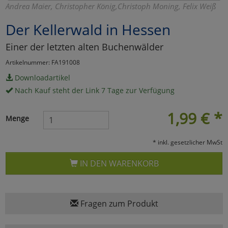
Andrea Maier, Christopher König,Christoph Moning, Felix Weiß
Marketing
Der Kellerwald in Hessen
Einer der letzten alten Buchenwälder
Umfragetools
Artikelnummer: FA191008
Downloadartikel
Cookies
Alle Akzeptieren
Nach Kauf steht der Link 7 Tage zur Verfügung
Cookies
Einstellungen speichern
1,99
€
*
Menge
zu Haupptseite Zustimmun
zurück
* inkl. gesetzlicher MwSt
IN DEN WARENKORB
Fragen zum Produkt