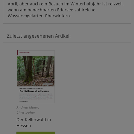
April, aber auch ein Besuch im Winterhalbjahr ist reizvoll,
wenn am benachbarten Edersee zahlreiche
Wasservogelarten überwintern.
Zuletzt angesehenen Artikel:
Andrea Maier,
Christopher
König,Christoph
Der Kellerwald in
Moning, Felix Weiß
Hessen