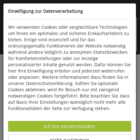
Kompletten Head der Seite überspringen
(06766) 903-200
oder (06766) 9323-960
Einwilligung zur Datenverarbeitung
Wir verwenden Cookies oder vergleichbare Technologien
um Ihnen ein optimales und sicheres Einkaufserlebnis zu
bieten. Einige sind essenziell und für das
ordnungsgemäße Funktionieren der Website notwendig
während andere lediglich zu anonymen Statistikzwecken,
für Komforteinstellungen oder zur Anzeige
personalisierter Inhalte genutzt werden. Dafür können Sie
Startseite
Bücher
Downloads
Zeitschriften
hier Ihre Einwilligung erteilen und jederzeit widerrufen
Der Falke
oder anpassen. Weitere Informationen dazu finden Sie in
unserer Datenschutzerklärung. Sollten Sie optionale
Der Kellerwald in Hessen
Cookies ablehnen, wird Ihr Besuch nur mit zwingend
notwendigen Cookies fortgeführt. Bitte beachten Sie, dass
auf Basis Ihrer Einstellungen womöglich nicht mehr alle
Funktionalitäten der Seite zur Verfügung stehen.
Datenverarbeitung -
Ich bin einverstanden
Datenverarbeitung -