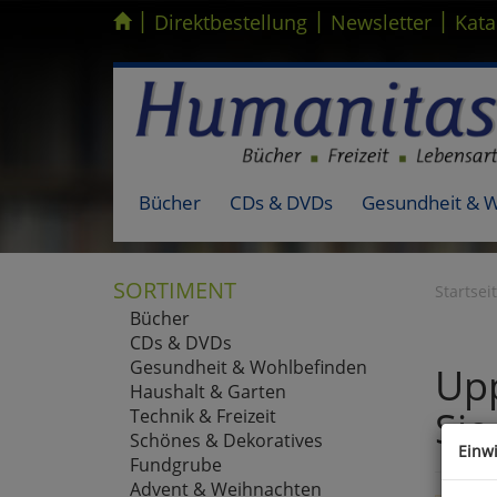
|
|
|
Kompletten Head der Seite überspringen
Direktbestellung
Newsletter
Kata
Bücher
CDs & DVDs
Gesundheit & 
SORTIMENT
Startsei
Bücher
CDs & DVDs
Gesundheit & Wohlbefinden
Upp
Haushalt & Garten
Sie
Technik & Freizeit
Schönes & Dekoratives
Einw
Fundgrube
Advent & Weihnachten