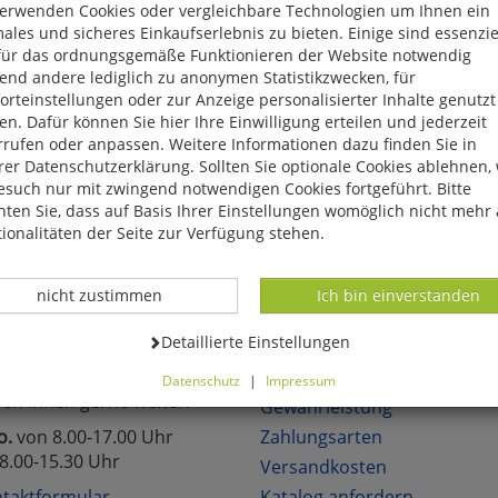
verwenden Cookies oder vergleichbare Technologien um Ihnen ein
eite, das Produkt oder die Kategorie, die Sie versucht haben zu öff
ales und sicheres Einkaufserlebnis zu bieten. Einige sind essenzie
für das ordnungsgemäße Funktionieren der Website notwendig
reuen uns, wenn Sie sich in unserem Onlineshop mit unseren attra
end andere lediglich zu anonymen Statistikzwecken, für
hen!
rteinstellungen oder zur Anzeige personalisierter Inhalte genutzt
n. Dafür können Sie hier Ihre Einwilligung erteilen und jederzeit
rrufen oder anpassen. Weitere Informationen dazu finden Sie in
er Datenschutzerklärung. Sollten Sie optionale Cookies ablehnen,
esuch nur mit zwingend notwendigen Cookies fortgeführt. Bitte
ten Sie, dass auf Basis Ihrer Einstellungen womöglich nicht mehr 
lich neue Angebote
Über 6.000 lieferbare Art
ionalitäten der Seite zur Verfügung stehen.
Datenverarbeitung -
Datenverarbeitung -
nicht zustimmen
Ich bin einverstanden
TAKT
KUNDENSERVICE
Datenverarbeitung -
Detaillierte Einstellungen
Sie Fragen?
Über uns
Datenschutz
|
Impressum
fen Ihnen gerne weiter.
können Sie alle optionalen Cookies einstellen. Sollten Sie optionale
Gewährleistung
ies ablehnen, wird Ihr Besuch nur mit zwingend notwendigen Cook
o.
von 8.00-17.00 Uhr
Zahlungsarten
eführt. Bitte beachten Sie, dass auf Basis Ihrer Einstellungen womö
8.00-15.30 Uhr
Versandkosten
 mehr alle Funktionalitäten der Seite zur Verfügung stehen.
tverständlich können Sie die Einstellungen jederzeit widerrufen o
taktformular
Katalog anfordern