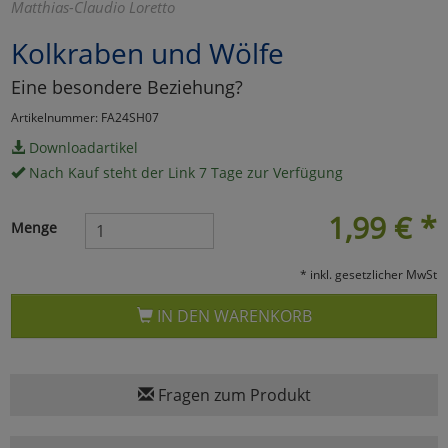
Matthias-Claudio Loretto
Marketing
Kolkraben und Wölfe
Eine besondere Beziehung?
Umfragetools
Artikelnummer: FA24SH07
Downloadartikel
Cookies
Alle Akzeptieren
Nach Kauf steht der Link 7 Tage zur Verfügung
Cookies
Einstellungen speichern
1,99
€
*
Menge
zu Haupptseite Zustimmun
zurück
* inkl. gesetzlicher MwSt
IN DEN WARENKORB
Fragen zum Produkt