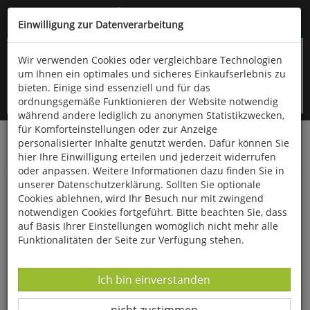
Kompletten Head der Seite überspringen
(06766) 903-200
oder (06766) 9323-960
Einwilligung zur Datenverarbeitung
Wir verwenden Cookies oder vergleichbare Technologien
um Ihnen ein optimales und sicheres Einkaufserlebnis zu
bieten. Einige sind essenziell und für das
ordnungsgemäße Funktionieren der Website notwendig
während andere lediglich zu anonymen Statistikzwecken,
für Komforteinstellungen oder zur Anzeige
personalisierter Inhalte genutzt werden. Dafür können Sie
Startseite
Bücher
Downloads
Zeitschriften
hier Ihre Einwilligung erteilen und jederzeit widerrufen
Der Falke
oder anpassen. Weitere Informationen dazu finden Sie in
unserer Datenschutzerklärung. Sollten Sie optionale
Kolkraben und Wölfe
Cookies ablehnen, wird Ihr Besuch nur mit zwingend
notwendigen Cookies fortgeführt. Bitte beachten Sie, dass
auf Basis Ihrer Einstellungen womöglich nicht mehr alle
Funktionalitäten der Seite zur Verfügung stehen.
Datenverarbeitung -
Ich bin einverstanden
Datenverarbeitung -