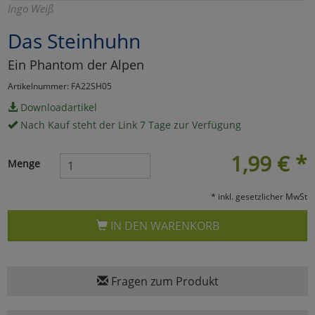
Ingo Weiß
Marketing
Das Steinhuhn
Ein Phantom der Alpen
Umfragetools
Artikelnummer: FA22SH05
Downloadartikel
Cookies
Alle Akzeptieren
Nach Kauf steht der Link 7 Tage zur Verfügung
Cookies
Einstellungen speichern
1,99
€
*
Menge
zu Haupptseite Zustimmun
zurück
* inkl. gesetzlicher MwSt
IN DEN WARENKORB
Fragen zum Produkt