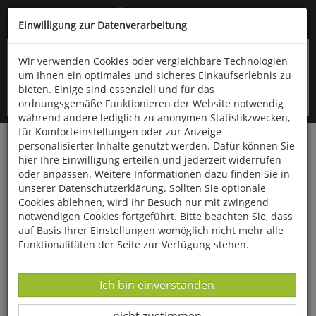
Kompletten Head der Seite überspringen
(06766) 903-200
oder (06766) 9323-960
Einwilligung zur Datenverarbeitung
Wir verwenden Cookies oder vergleichbare Technologien
um Ihnen ein optimales und sicheres Einkaufserlebnis zu
bieten. Einige sind essenziell und für das
ordnungsgemäße Funktionieren der Website notwendig
während andere lediglich zu anonymen Statistikzwecken,
für Komforteinstellungen oder zur Anzeige
personalisierter Inhalte genutzt werden. Dafür können Sie
Startseite
Bücher
Downloads
Zeitschriften
hier Ihre Einwilligung erteilen und jederzeit widerrufen
Der Falke
oder anpassen. Weitere Informationen dazu finden Sie in
unserer Datenschutzerklärung. Sollten Sie optionale
Das Steinhuhn
Cookies ablehnen, wird Ihr Besuch nur mit zwingend
notwendigen Cookies fortgeführt. Bitte beachten Sie, dass
auf Basis Ihrer Einstellungen womöglich nicht mehr alle
Funktionalitäten der Seite zur Verfügung stehen.
Datenverarbeitung -
Ich bin einverstanden
Datenverarbeitung -