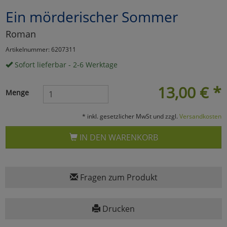
Ein mörderischer Sommer
Marketing
Roman
Umfragetools
Artikelnummer: 6207311
Sofort lieferbar - 2-6 Werktage
Cookies
Alle Akzeptieren
13,00
€
*
Menge
Cookies
Einstellungen speichern
* inkl. gesetzlicher MwSt und zzgl.
Versandkosten
zu Haupptseite Zustimmun
zurück
IN DEN WARENKORB
Fragen zum Produkt
Drucken