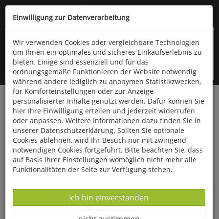
Kompletten Head der Seite überspringen
(06766) 903-200
oder (06766) 9323-960
Einwilligung zur Datenverarbeitung
Wir verwenden Cookies oder vergleichbare Technologien
um Ihnen ein optimales und sicheres Einkaufserlebnis zu
bieten. Einige sind essenziell und für das
ordnungsgemäße Funktionieren der Website notwendig
während andere lediglich zu anonymen Statistikzwecken,
für Komforteinstellungen oder zur Anzeige
personalisierter Inhalte genutzt werden. Dafür können Sie
Startseite
Bücher
Literatur
Belletristik
hier Ihre Einwilligung erteilen und jederzeit widerrufen
oder anpassen. Weitere Informationen dazu finden Sie in
Ein mörderischer Sommer
unserer Datenschutzerklärung. Sollten Sie optionale
Cookies ablehnen, wird Ihr Besuch nur mit zwingend
notwendigen Cookies fortgeführt. Bitte beachten Sie, dass
auf Basis Ihrer Einstellungen womöglich nicht mehr alle
Funktionalitäten der Seite zur Verfügung stehen.
Datenverarbeitung -
Ich bin einverstanden
Datenverarbeitung -