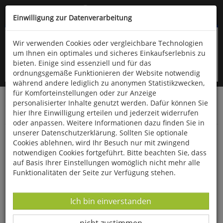
Kompletten Head der Seite überspringen
(06766) 903-200
oder (06766) 9323-960
Einwilligung zur Datenverarbeitung
Wir verwenden Cookies oder vergleichbare Technologien
um Ihnen ein optimales und sicheres Einkaufserlebnis zu
bieten. Einige sind essenziell und für das
ordnungsgemäße Funktionieren der Website notwendig
während andere lediglich zu anonymen Statistikzwecken,
für Komforteinstellungen oder zur Anzeige
personalisierter Inhalte genutzt werden. Dafür können Sie
Startseite
Bücher
Downloads
Zeitschriften
hier Ihre Einwilligung erteilen und jederzeit widerrufen
Der Falke
oder anpassen. Weitere Informationen dazu finden Sie in
unserer Datenschutzerklärung. Sollten Sie optionale
Bedeutung von Grünland für Gänse
Cookies ablehnen, wird Ihr Besuch nur mit zwingend
notwendigen Cookies fortgeführt. Bitte beachten Sie, dass
auf Basis Ihrer Einstellungen womöglich nicht mehr alle
Funktionalitäten der Seite zur Verfügung stehen.
Datenverarbeitung -
Ich bin einverstanden
Datenverarbeitung -