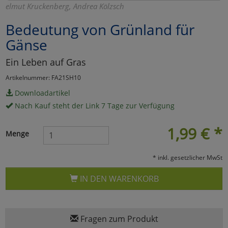
elmut Kruckenberg, Andrea Kölzsch
Marketing
Bedeutung von Grünland für
Gänse
Umfragetools
Ein Leben auf Gras
Artikelnummer: FA21SH10
Cookies
Alle Akzeptieren
Downloadartikel
Nach Kauf steht der Link 7 Tage zur Verfügung
Cookies
Einstellungen speichern
1,99
€
*
zu Haupptseite Zustimmun
zurück
Menge
* inkl. gesetzlicher MwSt
IN DEN WARENKORB
Fragen zum Produkt