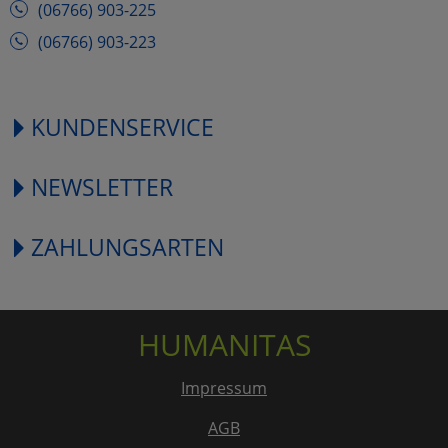
(06766) 903-225
(06766) 903-223
KUNDENSERVICE
NEWSLETTER
ZAHLUNGSARTEN
HUMANITAS
Impressum
AGB