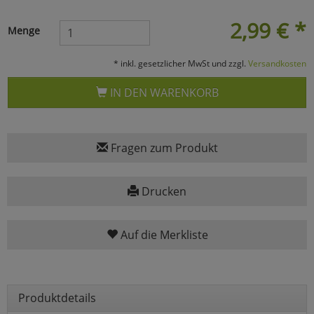
Marketing
2,99
€
*
Menge
* inkl. gesetzlicher MwSt und zzgl.
Versandkosten
Umfragetools
IN DEN WARENKORB
Cookies
Alle Akzeptieren
Cookies
Fragen zum Produkt
Einstellungen speichern
zu Haupptseite Zustimmun
zurück
Drucken
Auf die Merkliste
Produktdetails