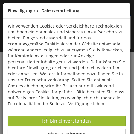
Kompletten Head der Seite überspringen
(06766) 903-200
oder (06766) 9323-960
Einwilligung zur Datenverarbeitung
Wir verwenden Cookies oder vergleichbare Technologien
um Ihnen ein optimales und sicheres Einkaufserlebnis zu
bieten. Einige sind essenziell und für das
ordnungsgemäße Funktionieren der Website notwendig
während andere lediglich zu anonymen Statistikzwecken,
für Komforteinstellungen oder zur Anzeige
personalisierter Inhalte genutzt werden. Dafür können Sie
Startseite
Bücher
Literatur
Belletristik
hier Ihre Einwilligung erteilen und jederzeit widerrufen
oder anpassen. Weitere Informationen dazu finden Sie in
Ein Hund für zwei
unserer Datenschutzerklärung. Sollten Sie optionale
Cookies ablehnen, wird Ihr Besuch nur mit zwingend
notwendigen Cookies fortgeführt. Bitte beachten Sie, dass
auf Basis Ihrer Einstellungen womöglich nicht mehr alle
Funktionalitäten der Seite zur Verfügung stehen.
Datenverarbeitung -
Ich bin einverstanden
Datenverarbeitung -