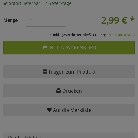
Sofort lieferbar - 2-6 Werktage
Marketing
2,99
€
*
Menge
Umfragetools
* inkl. gesetzlicher MwSt und zzgl.
Versandkosten
IN DEN WARENKORB
Cookies
Alle Akzeptieren
Cookies
Einstellungen speichern
Fragen zum Produkt
zu Haupptseite Zustimmun
zurück
Drucken
Auf die Merkliste
Produktdetails