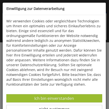
Kompletten Head der Seite überspringen
(06766) 903-200
oder (06766) 9323-960
Einwilligung zur Datenverarbeitung
Wir verwenden Cookies oder vergleichbare Technologien
um Ihnen ein optimales und sicheres Einkaufserlebnis zu
bieten. Einige sind essenziell und für das
ordnungsgemäße Funktionieren der Website notwendig
während andere lediglich zu anonymen Statistikzwecken,
für Komforteinstellungen oder zur Anzeige
personalisierter Inhalte genutzt werden. Dafür können Sie
Startseite
Bücher
Literatur
Belletristik
hier Ihre Einwilligung erteilen und jederzeit widerrufen
oder anpassen. Weitere Informationen dazu finden Sie in
Ein Haus für Mutter
unserer Datenschutzerklärung. Sollten Sie optionale
Cookies ablehnen, wird Ihr Besuch nur mit zwingend
notwendigen Cookies fortgeführt. Bitte beachten Sie, dass
auf Basis Ihrer Einstellungen womöglich nicht mehr alle
Funktionalitäten der Seite zur Verfügung stehen.
Datenverarbeitung -
Ich bin einverstanden
Datenverarbeitung -