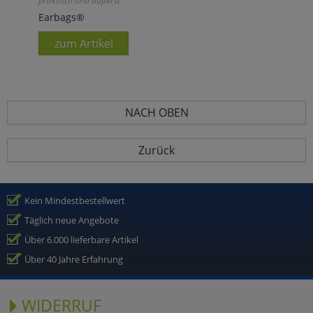
praktisch und äußerst
bequem!
Earbags®
zum Artikel
NACH OBEN
Zurück
Kein Mindestbestellwert
Täglich neue Angebote
Über 6.000 lieferbare Artikel
Über 40 Jahre Erfahrung
WIDERRUF