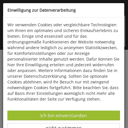
Kompletten Head der Seite überspringen
(06766) 903-200
oder (06766) 9323-960
Einwilligung zur Datenverarbeitung
Wir verwenden Cookies oder vergleichbare Technologien
um Ihnen ein optimales und sicheres Einkaufserlebnis zu
bieten. Einige sind essenziell und für das
ordnungsgemäße Funktionieren der Website notwendig
während andere lediglich zu anonymen Statistikzwecken,
für Komforteinstellungen oder zur Anzeige
personalisierter Inhalte genutzt werden. Dafür können Sie
Startseite
Technik & Freizeit
Outdoor & Wandern
hier Ihre Einwilligung erteilen und jederzeit widerrufen
Bekleidung
oder anpassen. Weitere Informationen dazu finden Sie in
unserer Datenschutzerklärung. Sollten Sie optionale
Earbags®
Cookies ablehnen, wird Ihr Besuch nur mit zwingend
notwendigen Cookies fortgeführt. Bitte beachten Sie, dass
auf Basis Ihrer Einstellungen womöglich nicht mehr alle
Funktionalitäten der Seite zur Verfügung stehen.
Datenverarbeitung -
Ich bin einverstanden
Datenverarbeitung -