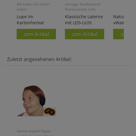
Die haben Sie immer
Geringer Restbestand!
dabei!
Romantisches Licht
ohne Feuergefahr!
Lupe im
Klassische Laterne
Natur-Me
Kartenformat
mit LED-Licht
»Wald«
zum Artikel
zum Artikel
zum Ar
Zuletzt angesehenen Artikel:
Genial einfach! Super