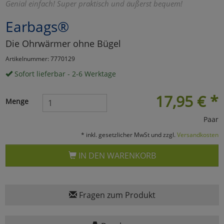
Genial einfach! Super praktisch und äußerst bequem!
Marketing
Earbags®
Die Ohrwärmer ohne Bügel
Umfragetools
Artikelnummer: 7770129
Sofort lieferbar - 2-6 Werktage
Cookies
Alle Akzeptieren
17,95
€
*
Menge
Cookies
Einstellungen speichern
Paar
zu Haupptseite Zustimmun
zurück
* inkl. gesetzlicher MwSt und zzgl.
Versandkosten
IN DEN WARENKORB
Fragen zum Produkt