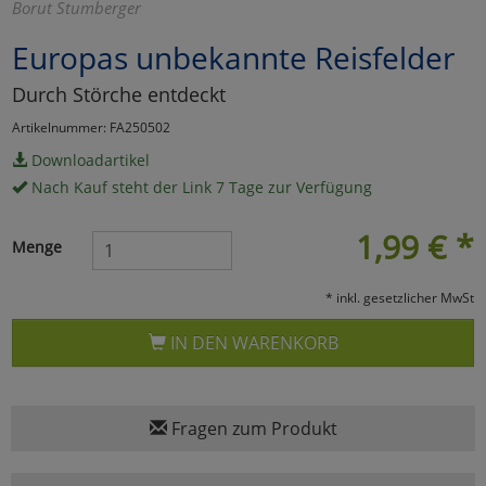
Borut Stumberger
Marketing
Europas unbekannte Reisfelder
Durch Störche entdeckt
Umfragetools
Artikelnummer: FA250502
Downloadartikel
Cookies
Alle Akzeptieren
Nach Kauf steht der Link 7 Tage zur Verfügung
Cookies
Einstellungen speichern
1,99
€
*
Menge
zu Haupptseite Zustimmun
zurück
* inkl. gesetzlicher MwSt
IN DEN WARENKORB
Fragen zum Produkt