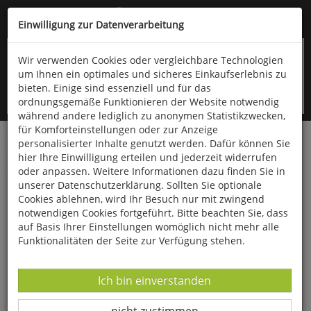
Kompletten Head der Seite überspringen
(06766) 903-200
oder (06766) 9323-960
Einwilligung zur Datenverarbeitung
Wir verwenden Cookies oder vergleichbare Technologien
um Ihnen ein optimales und sicheres Einkaufserlebnis zu
bieten. Einige sind essenziell und für das
ordnungsgemäße Funktionieren der Website notwendig
während andere lediglich zu anonymen Statistikzwecken,
für Komforteinstellungen oder zur Anzeige
personalisierter Inhalte genutzt werden. Dafür können Sie
Startseite
Bücher
Downloads
Zeitschriften
hier Ihre Einwilligung erteilen und jederzeit widerrufen
Der Falke
oder anpassen. Weitere Informationen dazu finden Sie in
unserer Datenschutzerklärung. Sollten Sie optionale
Europas unbekannte Reisfelder
Cookies ablehnen, wird Ihr Besuch nur mit zwingend
notwendigen Cookies fortgeführt. Bitte beachten Sie, dass
auf Basis Ihrer Einstellungen womöglich nicht mehr alle
Funktionalitäten der Seite zur Verfügung stehen.
Datenverarbeitung -
Ich bin einverstanden
Datenverarbeitung -