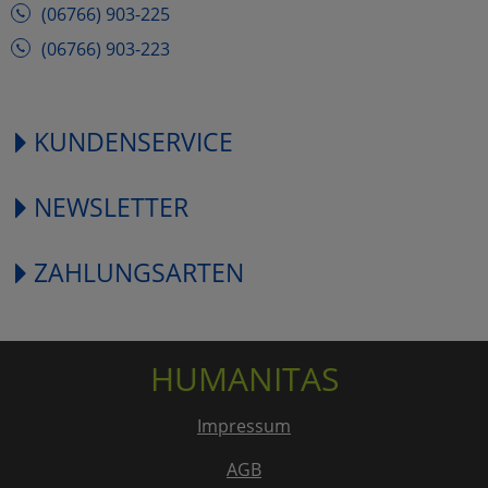
(06766) 903-225
(06766) 903-223
KUNDENSERVICE
NEWSLETTER
ZAHLUNGSARTEN
HUMANITAS
Impressum
AGB