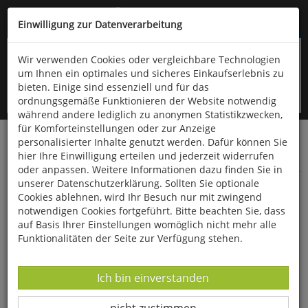
Kompletten Head der Seite überspringen
(06766) 903-200
oder (06766) 9323-960
Einwilligung zur Datenverarbeitung
Wir verwenden Cookies oder vergleichbare Technologien
um Ihnen ein optimales und sicheres Einkaufserlebnis zu
bieten. Einige sind essenziell und für das
ordnungsgemäße Funktionieren der Website notwendig
während andere lediglich zu anonymen Statistikzwecken,
für Komforteinstellungen oder zur Anzeige
personalisierter Inhalte genutzt werden. Dafür können Sie
Startseite
Bücher
Quelle & Meyer Verlag
Flora
hier Ihre Einwilligung erteilen und jederzeit widerrufen
Bestimmungskarten
oder anpassen. Weitere Informationen dazu finden Sie in
unserer Datenschutzerklärung. Sollten Sie optionale
Die Zapfen heimischer und kultivierter
Cookies ablehnen, wird Ihr Besuch nur mit zwingend
Nadelgehölze im Vergleich
notwendigen Cookies fortgeführt. Bitte beachten Sie, dass
auf Basis Ihrer Einstellungen womöglich nicht mehr alle
Funktionalitäten der Seite zur Verfügung stehen.
Datenverarbeitung -
Ich bin einverstanden
Datenverarbeitung -