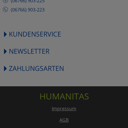
(06766) 903-225
(06766) 903-223
KUNDENSERVICE
NEWSLETTER
ZAHLUNGSARTEN
HUMANITAS
Impressum
AGB