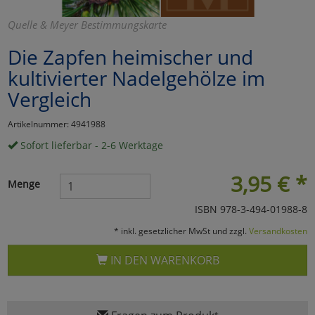
Marketing
Quelle & Meyer Bestimmungskarte
Die Zapfen heimischer und
Umfragetools
kultivierter Nadelgehölze im
Vergleich
Cookies
Alle Akzeptieren
Artikelnummer: 4941988
Sofort lieferbar - 2-6 Werktage
Cookies
Einstellungen speichern
3,95
€
*
zu Haupptseite Zustimmun
zurück
Menge
ISBN 978-3-494-01988-8
* inkl. gesetzlicher MwSt und zzgl.
Versandkosten
IN DEN WARENKORB