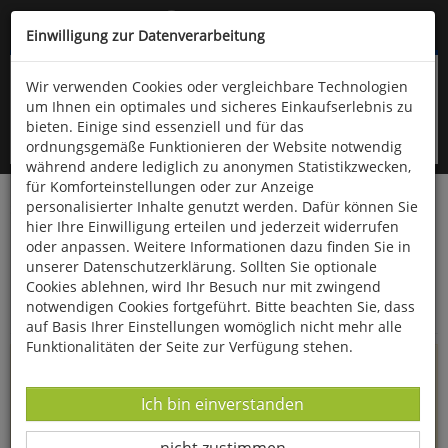
Kompletten Head der Seite überspringen
(06766) 903-200
oder (06766) 9323-960
Einwilligung zur Datenverarbeitung
Wir verwenden Cookies oder vergleichbare Technologien
um Ihnen ein optimales und sicheres Einkaufserlebnis zu
bieten. Einige sind essenziell und für das
ordnungsgemäße Funktionieren der Website notwendig
während andere lediglich zu anonymen Statistikzwecken,
für Komforteinstellungen oder zur Anzeige
personalisierter Inhalte genutzt werden. Dafür können Sie
Startseite
Informationen
hier Ihre Einwilligung erteilen und jederzeit widerrufen
oder anpassen. Weitere Informationen dazu finden Sie in
Uppps...
unserer Datenschutzerklärung. Sollten Sie optionale
Cookies ablehnen, wird Ihr Besuch nur mit zwingend
Sie sind weitergeleitet worden !
notwendigen Cookies fortgeführt. Bitte beachten Sie, dass
auf Basis Ihrer Einstellungen womöglich nicht mehr alle
Funktionalitäten der Seite zur Verfügung stehen.
Die Seite, das Produkt oder die Kategorie, die Sie versucht
haben zu öffnen, gibt es leider nicht mehr in unserem
Datenverarbeitung -
Ich bin einverstanden
Shop.
Datenverarbeitung -