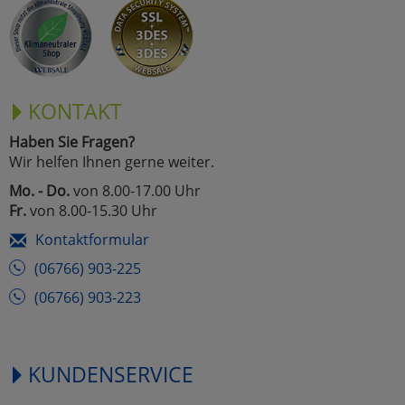
Marketing
Umfragetools
KONTAKT
Haben Sie Fragen?
Cookies
Alle Akzeptieren
Wir helfen Ihnen gerne weiter.
Cookies
Mo. - Do.
von 8.00-17.00 Uhr
Einstellungen speichern
Fr.
von 8.00-15.30 Uhr
zu Haupptseite Zustimmun
zurück
Kontaktformular
(06766) 903-225
(06766) 903-223
KUNDENSERVICE