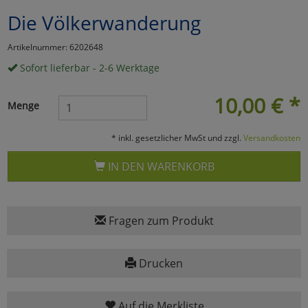
Die Völkerwanderung
Marketing
Artikelnummer: 6202648
Umfragetools
Sofort lieferbar - 2-6 Werktage
10,00
€
*
Menge
Cookies
Alle Akzeptieren
* inkl. gesetzlicher MwSt und zzgl.
Versandkosten
Cookies
Einstellungen speichern
IN DEN WARENKORB
zu Haupptseite Zustimmun
zurück
Fragen zum Produkt
Drucken
Auf die Merkliste