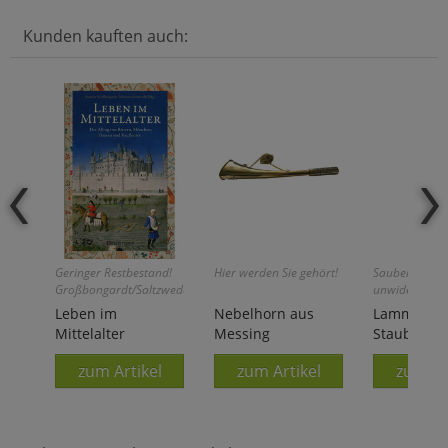
Kunden kauften auch:
Geringer Restbestand!
Hier werden Sie gehört!
Sauberkeit d
Großbongardt/Saltzwedel
unwiderstehli
(Hrsg.):
Anziehungskra
Leben im
Nebelhorn aus
Lammfell-
Mittelalter
Messing
Staubwede
zum Artikel
zum Artikel
zum Ar