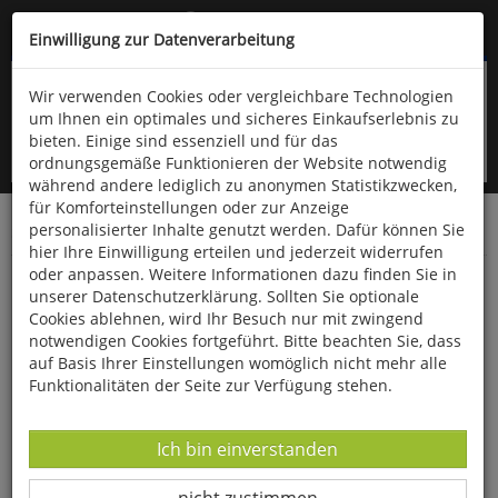
Kompletten Head der Seite überspringen
(06766) 903-200
oder (06766) 9323-960
Einwilligung zur Datenverarbeitung
Wir verwenden Cookies oder vergleichbare Technologien
um Ihnen ein optimales und sicheres Einkaufserlebnis zu
bieten. Einige sind essenziell und für das
ordnungsgemäße Funktionieren der Website notwendig
während andere lediglich zu anonymen Statistikzwecken,
für Komforteinstellungen oder zur Anzeige
personalisierter Inhalte genutzt werden. Dafür können Sie
Startseite
Bücher
Geschichte
Antike
hier Ihre Einwilligung erteilen und jederzeit widerrufen
oder anpassen. Weitere Informationen dazu finden Sie in
Die Völkerwanderung
unserer Datenschutzerklärung. Sollten Sie optionale
Cookies ablehnen, wird Ihr Besuch nur mit zwingend
notwendigen Cookies fortgeführt. Bitte beachten Sie, dass
auf Basis Ihrer Einstellungen womöglich nicht mehr alle
Funktionalitäten der Seite zur Verfügung stehen.
Datenverarbeitung -
Ich bin einverstanden
Datenverarbeitung -