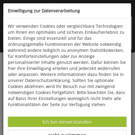
Kompletten Head der Seite überspringen
(06766) 903-200
oder (06766) 9323-960
Einwilligung zur Datenverarbeitung
Wir verwenden Cookies oder vergleichbare Technologien
um Ihnen ein optimales und sicheres Einkaufserlebnis zu
bieten. Einige sind essenziell und für das
ordnungsgemäße Funktionieren der Website notwendig
während andere lediglich zu anonymen Statistikzwecken,
für Komforteinstellungen oder zur Anzeige
personalisierter Inhalte genutzt werden. Dafür können Sie
Startseite
Informationen
hier Ihre Einwilligung erteilen und jederzeit widerrufen
oder anpassen. Weitere Informationen dazu finden Sie in
Uppps...
unserer Datenschutzerklärung. Sollten Sie optionale
Cookies ablehnen, wird Ihr Besuch nur mit zwingend
Sie sind weitergeleitet worden !
notwendigen Cookies fortgeführt. Bitte beachten Sie, dass
auf Basis Ihrer Einstellungen womöglich nicht mehr alle
Funktionalitäten der Seite zur Verfügung stehen.
Die Seite, das Produkt oder die Kategorie, die Sie versucht
haben zu öffnen, gibt es leider nicht mehr in unserem
Datenverarbeitung -
Ich bin einverstanden
Shop.
Datenverarbeitung -