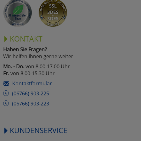
Marketing
Umfragetools
KONTAKT
Haben Sie Fragen?
Cookies
Alle Akzeptieren
Wir helfen Ihnen gerne weiter.
Cookies
Mo. - Do.
von 8.00-17.00 Uhr
Einstellungen speichern
Fr.
von 8.00-15.30 Uhr
zu Haupptseite Zustimmun
zurück
Kontaktformular
(06766) 903-225
(06766) 903-223
KUNDENSERVICE