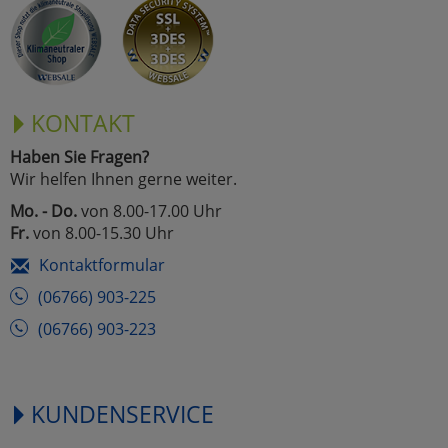
Marketing
Umfragetools
KONTAKT
Haben Sie Fragen?
Cookies
Alle Akzeptieren
Wir helfen Ihnen gerne weiter.
Cookies
Mo. - Do.
von 8.00-17.00 Uhr
Einstellungen speichern
Fr.
von 8.00-15.30 Uhr
zu Haupptseite Zustimmun
zurück
Kontaktformular
(06766) 903-225
(06766) 903-223
KUNDENSERVICE