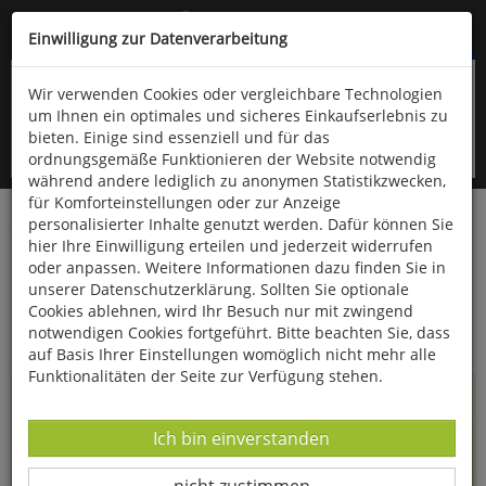
Kompletten Head der Seite überspringen
(06766) 903-200
oder (06766) 9323-960
Einwilligung zur Datenverarbeitung
Wir verwenden Cookies oder vergleichbare Technologien
um Ihnen ein optimales und sicheres Einkaufserlebnis zu
bieten. Einige sind essenziell und für das
ordnungsgemäße Funktionieren der Website notwendig
während andere lediglich zu anonymen Statistikzwecken,
für Komforteinstellungen oder zur Anzeige
personalisierter Inhalte genutzt werden. Dafür können Sie
Startseite
Informationen
hier Ihre Einwilligung erteilen und jederzeit widerrufen
oder anpassen. Weitere Informationen dazu finden Sie in
Uppps...
unserer Datenschutzerklärung. Sollten Sie optionale
Cookies ablehnen, wird Ihr Besuch nur mit zwingend
Sie sind weitergeleitet worden !
notwendigen Cookies fortgeführt. Bitte beachten Sie, dass
auf Basis Ihrer Einstellungen womöglich nicht mehr alle
Funktionalitäten der Seite zur Verfügung stehen.
Die Seite, das Produkt oder die Kategorie, die Sie versucht
haben zu öffnen, gibt es leider nicht mehr in unserem
Datenverarbeitung -
Ich bin einverstanden
Shop.
Datenverarbeitung -