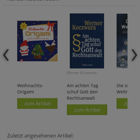
Werner Koczwara:
Weihnachts-
Am achten Tag
Die sieben
Origami
schuf Gott den
Weltreligi
Rechtsanwalt
zum Artikel
zum Ar
zum Artikel
Zuletzt angesehenen Artikel: