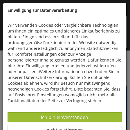
Kompletten Head der Seite überspringen
(06766) 903-200
oder (06766) 9323-960
Einwilligung zur Datenverarbeitung
Wir verwenden Cookies oder vergleichbare Technologien
um Ihnen ein optimales und sicheres Einkaufserlebnis zu
bieten. Einige sind essenziell und für das
ordnungsgemäße Funktionieren der Website notwendig
während andere lediglich zu anonymen Statistikzwecken,
für Komforteinstellungen oder zur Anzeige
personalisierter Inhalte genutzt werden. Dafür können Sie
Startseite
Bücher
Advent & Weihnachten
hier Ihre Einwilligung erteilen und jederzeit widerrufen
oder anpassen. Weitere Informationen dazu finden Sie in
Die schönsten Weihnachtslieder
unserer Datenschutzerklärung. Sollten Sie optionale
Cookies ablehnen, wird Ihr Besuch nur mit zwingend
notwendigen Cookies fortgeführt. Bitte beachten Sie, dass
auf Basis Ihrer Einstellungen womöglich nicht mehr alle
Funktionalitäten der Seite zur Verfügung stehen.
Datenverarbeitung -
Ich bin einverstanden
Datenverarbeitung -