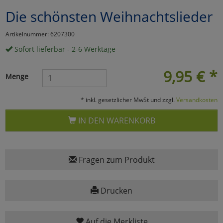
Die schönsten Weihnachtslieder
Marketing
Artikelnummer: 6207300
Umfragetools
Sofort lieferbar - 2-6 Werktage
9,95
€
*
Menge
Cookies
Alle Akzeptieren
* inkl. gesetzlicher MwSt und zzgl.
Versandkosten
Cookies
Einstellungen speichern
IN DEN WARENKORB
zu Haupptseite Zustimmun
zurück
Fragen zum Produkt
Drucken
Auf die Merkliste