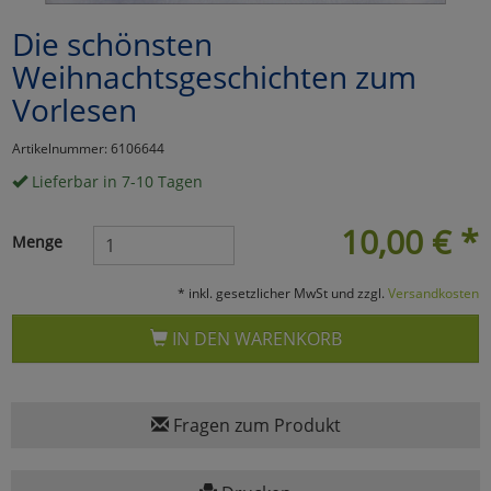
Die schönsten
Marketing
Weihnachtsgeschichten zum
Vorlesen
Umfragetools
Artikelnummer: 6106644
Lieferbar in 7-10 Tagen
Cookies
Alle Akzeptieren
10,00
€
*
Cookies
Einstellungen speichern
Menge
zu Haupptseite Zustimmun
zurück
* inkl. gesetzlicher MwSt und zzgl.
Versandkosten
IN DEN WARENKORB
Fragen zum Produkt