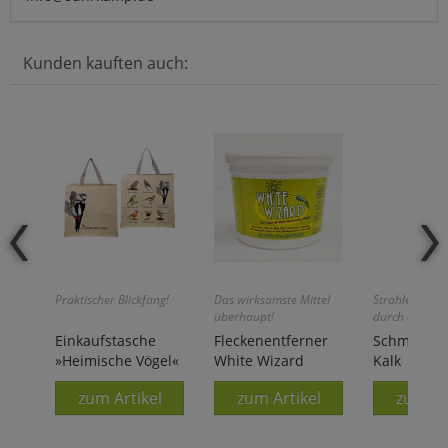
Kunden kauften auch:
Praktischer Blickfang!
Das wirksamste Mittel
Strahlender G
überhaupt!
durch die Kraf
Natur!
Einkaufstasche
Fleckenentferner
Schmitzol'
»Heimische Vögel«
White Wizard
Kalk
zum Artikel
zum Artikel
zum Ar