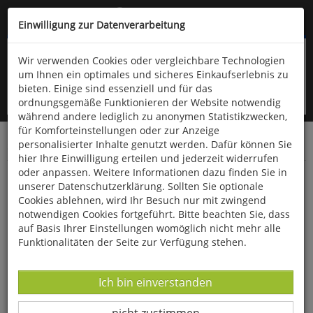
Kompletten Head der Seite überspringen
(06766) 903-200
oder (06766) 9323-960
Einwilligung zur Datenverarbeitung
Wir verwenden Cookies oder vergleichbare Technologien
um Ihnen ein optimales und sicheres Einkaufserlebnis zu
bieten. Einige sind essenziell und für das
ordnungsgemäße Funktionieren der Website notwendig
während andere lediglich zu anonymen Statistikzwecken,
für Komforteinstellungen oder zur Anzeige
personalisierter Inhalte genutzt werden. Dafür können Sie
Startseite
Bücher
Advent & Weihnachten
hier Ihre Einwilligung erteilen und jederzeit widerrufen
oder anpassen. Weitere Informationen dazu finden Sie in
Die schönsten Weihnachtsgeschichten zum
unserer Datenschutzerklärung. Sollten Sie optionale
Vorlesen
Cookies ablehnen, wird Ihr Besuch nur mit zwingend
notwendigen Cookies fortgeführt. Bitte beachten Sie, dass
auf Basis Ihrer Einstellungen womöglich nicht mehr alle
Funktionalitäten der Seite zur Verfügung stehen.
Datenverarbeitung -
Ich bin einverstanden
Datenverarbeitung -