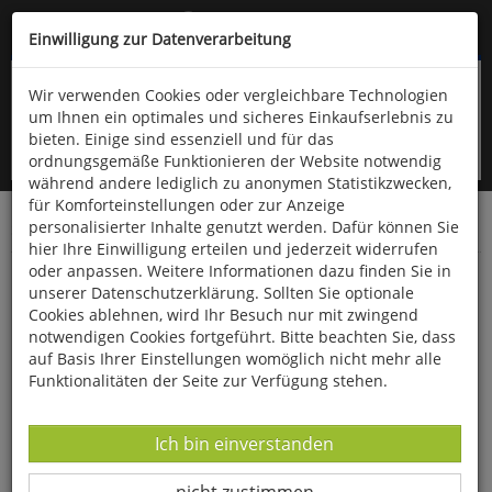
Kompletten Head der Seite überspringen
(06766) 903-200
oder (06766) 9323-960
Einwilligung zur Datenverarbeitung
Wir verwenden Cookies oder vergleichbare Technologien
um Ihnen ein optimales und sicheres Einkaufserlebnis zu
bieten. Einige sind essenziell und für das
ordnungsgemäße Funktionieren der Website notwendig
während andere lediglich zu anonymen Statistikzwecken,
für Komforteinstellungen oder zur Anzeige
personalisierter Inhalte genutzt werden. Dafür können Sie
Startseite
Bücher
Biologie allgemein
Zoologie
hier Ihre Einwilligung erteilen und jederzeit widerrufen
oder anpassen. Weitere Informationen dazu finden Sie in
Die Süßwasserfische Europas
unserer Datenschutzerklärung. Sollten Sie optionale
Cookies ablehnen, wird Ihr Besuch nur mit zwingend
notwendigen Cookies fortgeführt. Bitte beachten Sie, dass
auf Basis Ihrer Einstellungen womöglich nicht mehr alle
Funktionalitäten der Seite zur Verfügung stehen.
Datenverarbeitung -
Ich bin einverstanden
Datenverarbeitung -