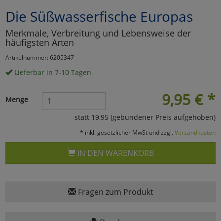
Die Süßwasserfische Europas
Marketing
Merkmale, Verbreitung und Lebensweise der
häufigsten Arten
Umfragetools
Artikelnummer: 6205347
Lieferbar in 7-10 Tagen
Cookies
Alle Akzeptieren
9,95
€
*
Menge
Cookies
Einstellungen speichern
statt 19,95 (gebundener Preis aufgehoben)
zu Haupptseite Zustimmun
zurück
* inkl. gesetzlicher MwSt und zzgl.
Versandkosten
IN DEN WARENKORB
Fragen zum Produkt